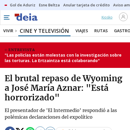
Gol de Aduriz
Esne Beltza
Anular tarjeta de crédito
Aviso am
Kiosko
CINE Y TELEVISIÓN
VIVIR
VIAJES
RUTAS
GASTR
ENTREVISTA
"Las policías están molestas con la investigación sobre
las torturas. La Ertzaintza está colaborando"
El brutal repaso de Wyoming
a José María Aznar: "Está
horrorizado"
El presentador de 'El Intermedio' respondió a las
polémicas declaraciones del expolítico