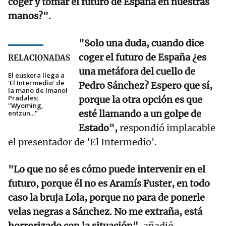
coger y tomar el futuro de España en nuestras
manos?".
"Solo una duda, cuando dice
coger el futuro de España ¿es
RELACIONADAS
una metáfora del cuello de
El euskera llega a
'El Intermedio' de
Pedro Sánchez? Espero que sí,
la mano de Imanol
Pradales:
porque la otra opción es que
"Wyoming,
esté llamando a un golpe de
entzun..."
Estado",
respondió implacable
el presentador de 'El Intermedio'.
"Lo que no sé es cómo puede intervenir en el
futuro, porque él no es Aramís Fuster, en todo
caso la bruja Lola, porque no para de ponerle
velas negras a Sánchez. No me extraña, está
horrorizado con la situación"
, añadió.