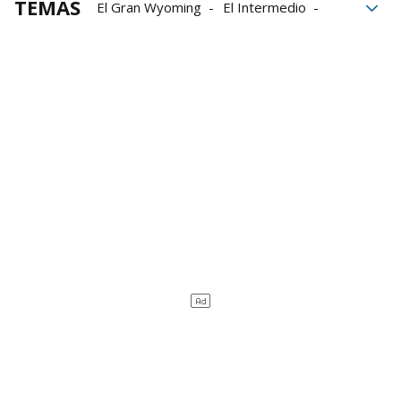
TEMAS
El Gran Wyoming
El Intermedio
José María Aznar