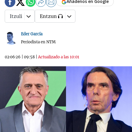
Añádenos en Google
Itzuli
Entzun
Eder García
Periodista en NTM
02·06·26
|
09:58
|
Actualizado a las 10:01