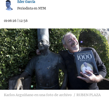
Eder García
Periodista en NTM
01·06·26
|
12:56
Karlos Arguiñano en una foto de archivo
RUBEN PLAZA