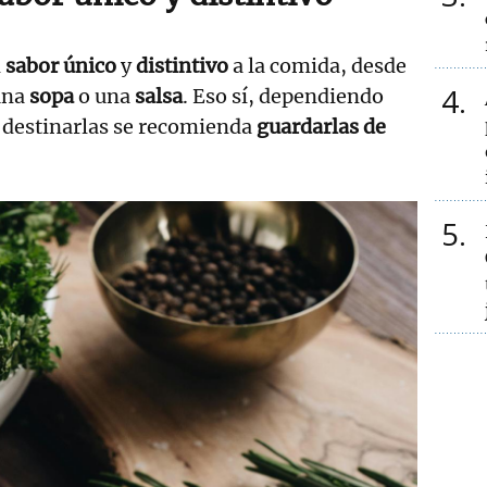
n
sabor único
y
distintivo
a la comida, desde
4
una
sopa
o una
salsa
. Eso sí, dependiendo
a destinarlas se recomienda
guardarlas de
5