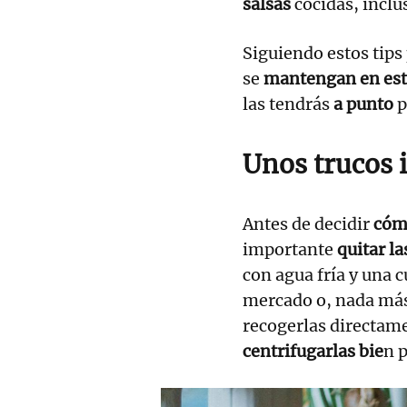
salsas
cocidas, incl
Siguiendo estos tips
se
mantengan en es
las tendrás
a punto
p
Unos trucos i
Antes de decidir
cóm
importante
quitar l
con agua fría y una 
mercado o, nada más 
recogerlas directame
centrifugarlas bie
n p