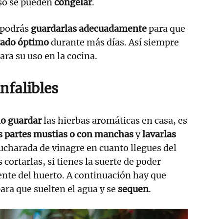
uso se pueden
congelar
.
 podrás
guardarlas adecuadamente
para que
tado óptimo
durante más días. Así siempre
ara su uso en la cocina.
nfalibles
o guardar
las hierbas aromáticas en casa, es
as partes mustias o con manchas
y
lavarlas
cucharada de vinagre en cuanto llegues del
cortarlas, si tienes la suerte de poder
nte del huerto. A continuación hay que
ara que suelten el agua y se
sequen
.