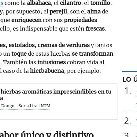
as
como la
albahaca
, el
cilantro
, el
tomillo
,
y, por supuesto, el
perejil
, son el
alma
de
s que
enriquecen
con sus
propiedades
 ello, es indispensable que estén
frescas
.
es, estofados, cremas de verduras
y tantos
lo un
toque
de estas hierbas
se transforman
l
. También las
infusiones
cobran vida al
l caso de la
hierbabuena
, por ejemplo.
LO 
1
hierbas aromáticas imprescindibles en tu
na
 Dongo - Soria Lira | NTM
2
3
bor único y distintivo