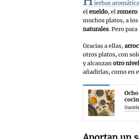
H
ierbas aromátic
el
eneldo
, el
romero
muchos platos, a lo
naturales
. Pero para
Gracias a ellas,
arroc
otros platos, con so
y alcanzan
otro nive
añadirlas, como en e
Ocho 
coci
Daniela
Aportan un sa