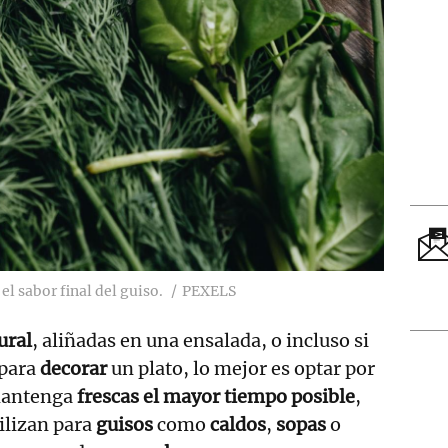
el sabor final del guiso.
PEXELS
ural
, aliñadas en una ensalada, o incluso si
 para
decorar
un plato, lo mejor es optar por
mantenga
frescas el mayor tiempo posible
,
tilizan para
guisos
como
caldos
,
sopas
o