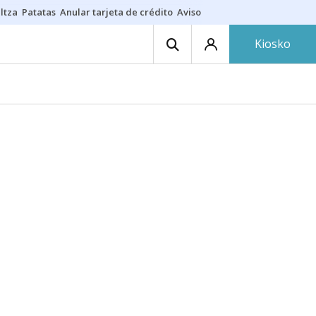
ltza
Patatas
Anular tarjeta de crédito
Aviso amarillo
Voluntariado en
Kiosko