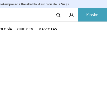
retemporada Barakaldo
Asunción de la Virgen
Casa Targaryen
Gazt
Kiosko
NOLOGÍA
CINE Y TV
MASCOTAS