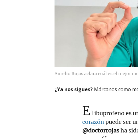
Aurelio Rojas aclara cuál es el mejor 
¿Ya nos sigues?
Márcanos como me
E
l ibuprofeno es u
corazón
puede ser u
@doctorrojas
ha sido