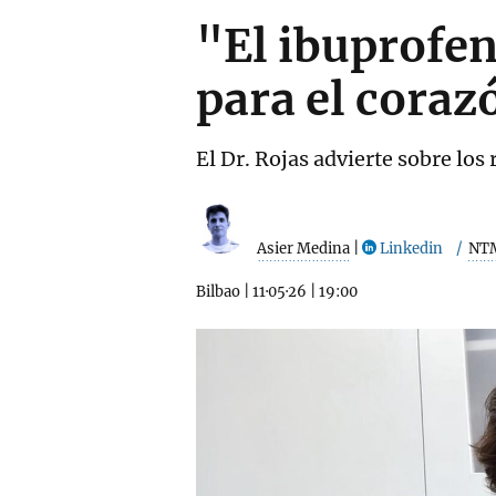
"El ibuprofen
para el coraz
El Dr. Rojas advierte sobre los
Asier Medina
|
Linkedin
NT
Bilbao
|
11·05·26
|
19:00