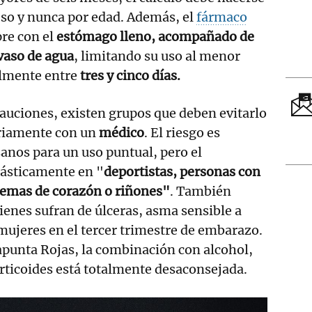
eso y nunca por edad. Además, el
fármaco
re con el
estómago lleno, acompañado de
vaso de agua
, limitando su uso al menor
almente entre
tres y cinco días.
cauciones, existen grupos que deben evitarlo
oriamente con un
médico
. El riesgo es
anos para un uso puntual, pero el
ásticamente en "
deportistas, personas con
lemas de corazón o riñones"
. También
enes sufran de úlceras, asma sensible a
mujeres en el tercer trimestre de embarazo.
apunta Rojas, la combinación con alcohol,
rticoides está totalmente desaconsejada.