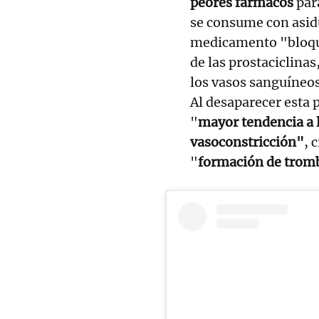
peores fármacos
para
se consume con asidu
medicamento "bloqu
de las prostaciclinas
los vasos sanguíneos
Al desaparecer esta 
"
mayor tendencia a l
vasoconstricción"
, 
"
formación de trom