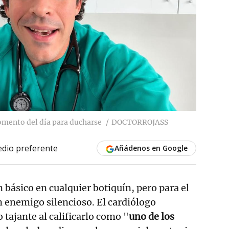
momento del día para ducharse
DOCTORROJASS
dio preferente
Añádenos en Google
n básico en cualquier botiquín, pero para el
n enemigo silencioso. El cardiólogo
 tajante al calificarlo como "
uno de los