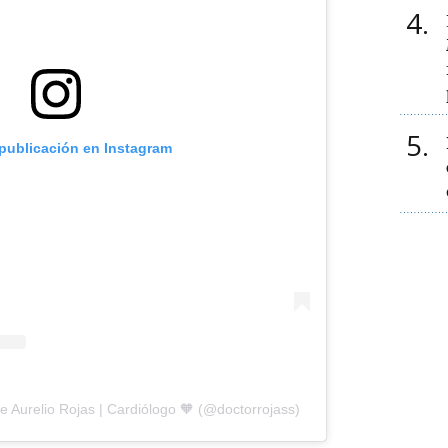
4
5
 publicación en Instagram
e Aurelio Rojas | Cardiólogo 🧡 (@doctorrojass)