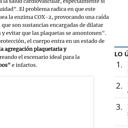
 la salud cardiovascular, especialmente si
idad". El problema radica en que este
ea la enzima COX-2, provocando una caída
, que son sustancias encargadas de dilatar
 y evitar que las plaquetas se amontonen".
protección, el cuerpo entra en un estado de
a agregación plaquetaria y
LO 
creando el escenario ideal para la
1
bos"
e infartos.
2
3