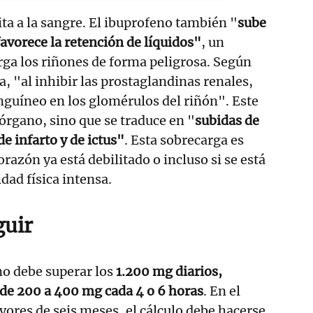
ita a la sangre. El ibuprofeno también "
sube
 favorece la retención de líquidos"
, un
ga los riñones de forma peligrosa. Según
ta, "al inhibir las prostaglandinas renales,
anguíneo en los glomérulos del riñón". Este
 órgano, sino que se traduce en "
subidas de
e infarto y de ictus"
. Esta sobrecarga es
orazón ya está debilitado o incluso si se está
dad física intensa.
guir
 no debe superar los
1.200 mg diarios,
 de 200 a 400 mg cada 4 o 6 horas
. En el
yores de seis meses, el cálculo debe hacerse