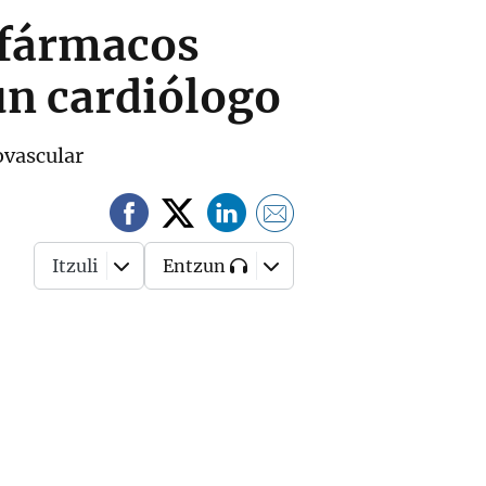
 fármacos
un cardiólogo
ovascular
Itzuli
Entzun