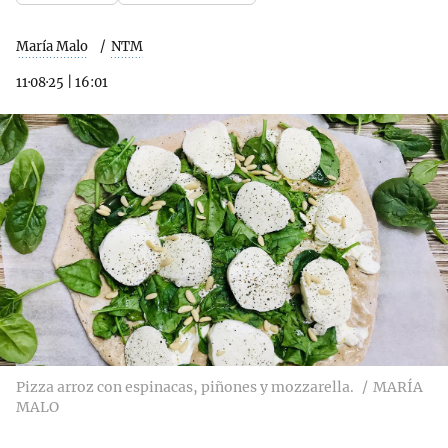
María Malo
NTM
11·08·25
|
16:01
Pizza arroz con espinacas, piñones y mozzarella.
MARÍA
MALO