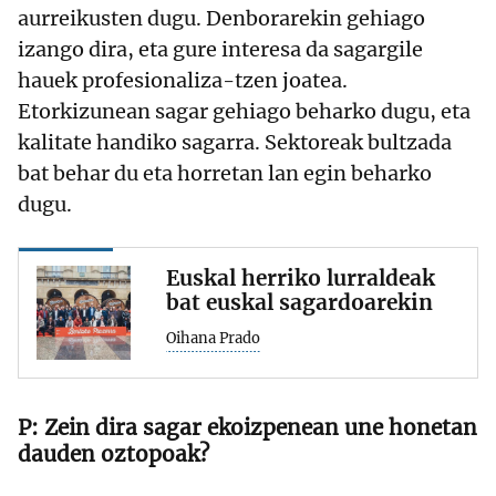
aurreikusten dugu. Denborarekin gehiago
izango dira, eta gure interesa da sagargile
hauek profesionaliza-tzen joatea.
Etorkizunean sagar gehiago beharko dugu, eta
kalitate handiko sagarra. Sektoreak bultzada
bat behar du eta horretan lan egin beharko
dugu.
Euskal herriko lurraldeak
bat euskal sagardoarekin
Oihana Prado
Zein dira sagar ekoizpenean une honetan
dauden oztopoak?