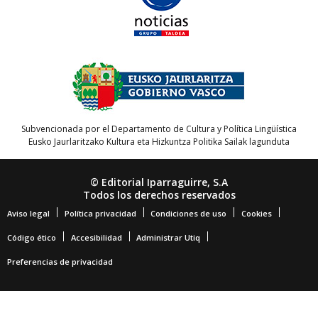
Subvencionada por el Departamento de Cultura y Política Lingüística
Eusko Jaurlaritzako Kultura eta Hizkuntza Politika Sailak lagunduta
© Editorial Iparraguirre, S.A
Todos los derechos reservados
Aviso legal
Política privacidad
Condiciones de uso
Cookies
Código ético
Accesibilidad
Administrar Utiq
Preferencias de privacidad