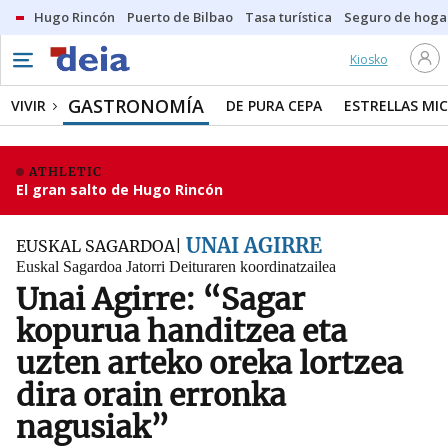
Hugo Rincón
Puerto de Bilbao
Tasa turística
Seguro de hoga
Kiosko
GASTRONOMÍA
VIVIR
DE PURA CEPA
ESTRELLAS MIC
ATHLETIC
El gran salto de Hugo Rincón
UNAI AGIRRE
EUSKAL SAGARDOA
Euskal Sagardoa Jatorri Deituraren koordinatzailea
Unai Agirre: “Sagar
kopurua handitzea eta
uzten arteko oreka lortzea
dira orain erronka
nagusiak”