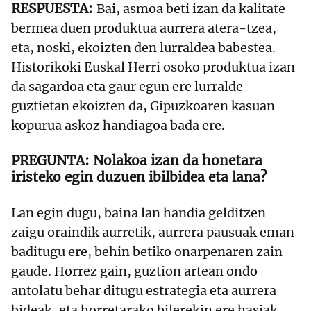
Bai, asmoa beti izan da kalitate
bermea duen produktua aurrera atera-tzea,
eta, noski, ekoizten den lurraldea babestea.
Historikoki Euskal Herri osoko produktua izan
da sagardoa eta gaur egun ere lurralde
guztietan ekoizten da, Gipuzkoaren kasuan
kopurua askoz handiagoa bada ere.
Nolakoa izan da honetara
iristeko egin duzuen ibilbidea eta lana?
Lan egin dugu, baina lan handia gelditzen
zaigu oraindik aurretik, aurrera pausuak eman
baditugu ere, behin betiko onarpenaren zain
gaude. Horrez gain, guztion artean ondo
antolatu behar ditugu estrategia eta aurrera
bideak, eta horretarako bilerekin ere hasiak