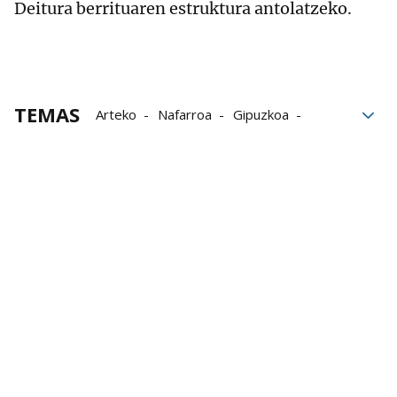
Deitura berrituaren estruktura antolatzeko.
TEMAS
Arteko
Nafarroa
Gipuzkoa
Sortu
txotx 2025