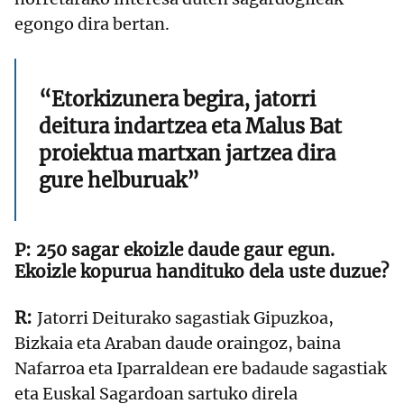
egongo dira bertan.
“Etorkizunera begira, jatorri
deitura indartzea eta Malus Bat
proiektua martxan jartzea dira
gure helburuak”
250 sagar ekoizle daude gaur egun.
Ekoizle kopurua handituko dela uste duzue?
Jatorri Deiturako sagastiak Gipuzkoa,
Bizkaia eta Araban daude oraingoz, baina
Nafarroa eta Iparraldean ere badaude sagastiak
eta Euskal Sagardoan sartuko direla