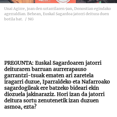
Unai Agirre, joan den urtarrilaren 9an, Donostian egindako
agerraldian. Behean, Euskal Sagardoa jatorri deitura duen
botila bat.
NG
Euskal Sagardoaren jatorri
deituraren barruan aurrerapauso
garrantzi-tsuak ematen ari zaretela
iragarri duzue, Iparraldeko eta Nafarroako
sagardogileak ere batzeko bideari ekin
diozuela jakinaraziz. Hori izan da jatorri
deitura sortu zenutenetik izan duzuen
asmoa, ezta?