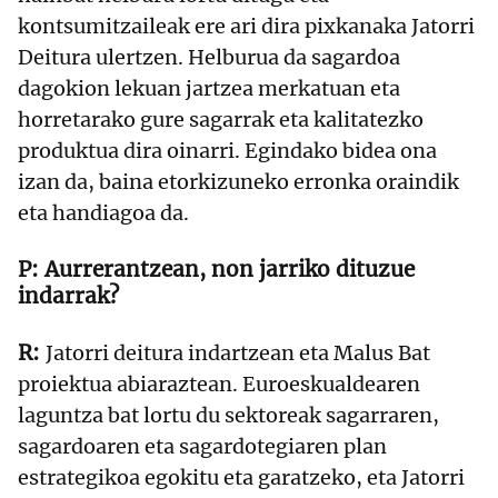
kontsumitzaileak ere ari dira pixkanaka Jatorri
Deitura ulertzen. Helburua da sagardoa
dagokion lekuan jartzea merkatuan eta
horretarako gure sagarrak eta kalitatezko
produktua dira oinarri. Egindako bidea ona
izan da, baina etorkizuneko erronka oraindik
eta handiagoa da.
Aurrerantzean, non jarriko dituzue
indarrak?
Jatorri deitura indartzean eta Malus Bat
proiektua abiaraztean. Euroeskualdearen
laguntza bat lortu du sektoreak sagarraren,
sagardoaren eta sagardotegiaren plan
estrategikoa egokitu eta garatzeko, eta Jatorri