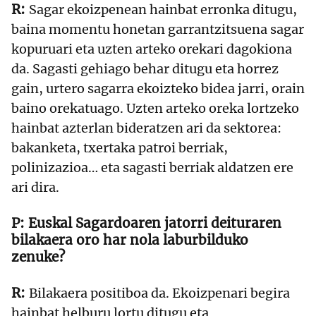
Sagar ekoizpenean hainbat erronka ditugu,
baina momentu honetan garrantzitsuena sagar
kopuruari eta uzten arteko orekari dagokiona
da. Sagasti gehiago behar ditugu eta horrez
gain, urtero sagarra ekoizteko bidea jarri, orain
baino orekatuago. Uzten arteko oreka lortzeko
hainbat azterlan bideratzen ari da sektorea:
bakanketa, txertaka patroi berriak,
polinizazioa… eta sagasti berriak aldatzen ere
ari dira.
Euskal Sagardoaren jatorri deituraren
bilakaera oro har nola laburbilduko
zenuke?
Bilakaera positiboa da. Ekoizpenari begira
hainbat helburu lortu ditugu eta