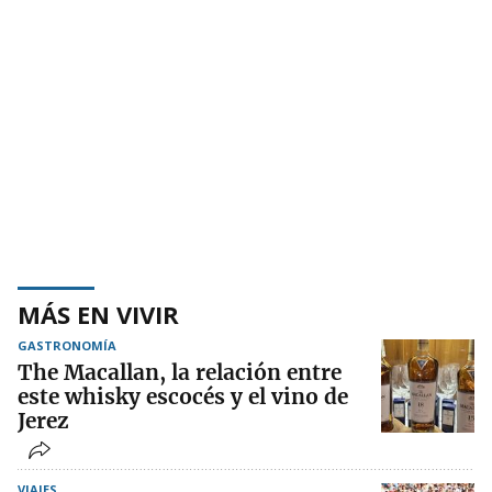
MÁS EN VIVIR
GASTRONOMÍA
The Macallan, la relación entre
este whisky escocés y el vino de
Jerez
VIAJES