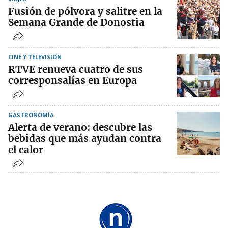
Fusión de pólvora y salitre en la
Semana Grande de Donostia
CINE Y TELEVISIÓN
RTVE renueva cuatro de sus
corresponsalías en Europa
GASTRONOMÍA
Alerta de verano: descubre las
bebidas que más ayudan contra
el calor