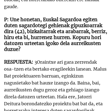
gaude.
Une honetan, Euskal Sagardoa egiten
duten sagardotegi gehienak gipuzkoarrak
dira (42), bizkaitarrak eta arabarrak, berriz,
hiru eta bi, hurrenez hurren. Kopuru hori
datozen urteetan igoko dela aurreikusten
duzue?
3Oraintxe ari gara zerrendak
osa-tzen eta bertako eragileekin lanean. Malus
Bat proiektuaren barruan, eginkizun
nagusietako bat hauxe izango da. Baina, bai,
aurreikusten dugu geroz eta gehiago izango
direla datozen urteetan. Hala ere, Jatorri
Deitura borondatezko proiektu bat bat da, eta
horretarako interesa duten sagardogileak