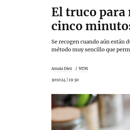
El truco para
cinco minuto
Se recogen cuando aún están du
método muy sencillo que permite
Amaia Díez
NTM
30·10·24
|
19:30