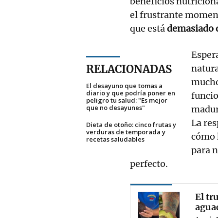
beneficios nutricio
el frustrante moment
que está
demasiado 
Espera
RELACIONADAS
natur
mucho
El desayuno que tomas a
diario y que podría poner en
funcio
peligro tu salud: "Es mejor
que no desayunes"
madur
La res
Dieta de otoño: cinco frutas y
verduras de temporada y
cómo 
recetas saludables
para n
perfecto.
El tr
aguac