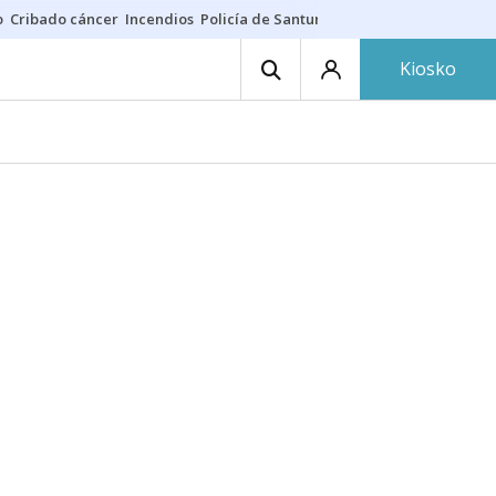
o
Cribado cáncer
Incendios
Policía de Santurtzi
Aeropuerto de Bilba
Kiosko