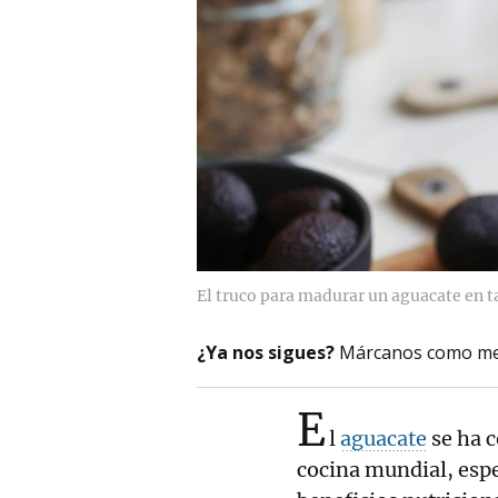
El truco para madurar un aguacate en t
¿Ya nos sigues?
Márcanos como me
E
l
aguacate
se ha c
cocina mundial, espe