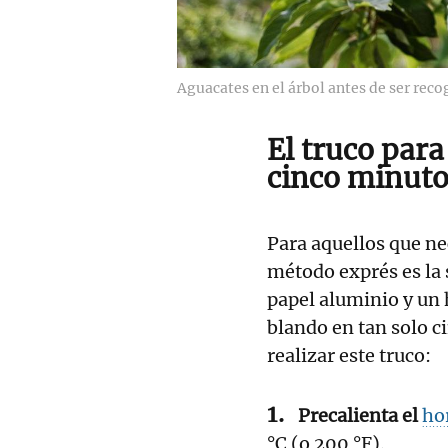
Aguacates en el árbol antes de ser reco
El truco par
cinco minuto
Para aquellos que ne
método exprés es la 
papel aluminio y un
blando en tan solo c
realizar este truco:
Precalienta el
ho
°C (o 200 °F).