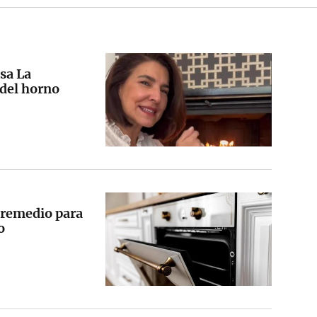
sa La
 del horno
l remedio para
o