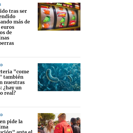
S
ido tras ser
endido
ando más de
 euros
os de
inas
perras
AD
cteria "come
" también
en nuestras
s: ¿hay un
o real?
AD
en pide la
ima
ución" ante el