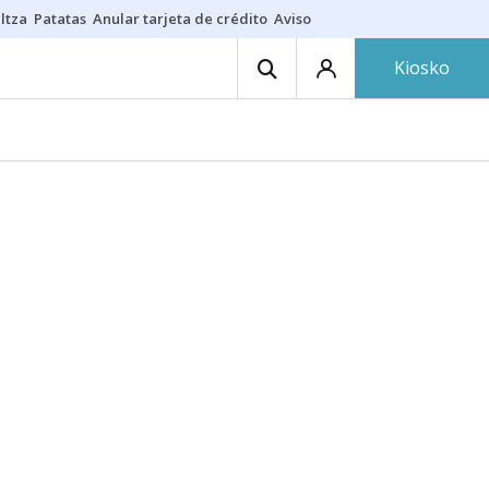
ltza
Patatas
Anular tarjeta de crédito
Aviso amarillo
Voluntariado en
Kiosko