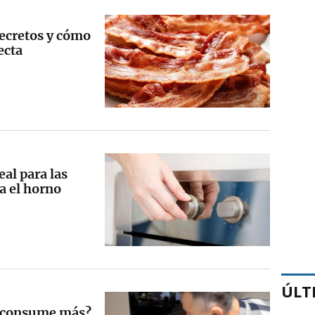
secretos y cómo
ecta
eal para las
a el horno
ÚLT
ál consume más?