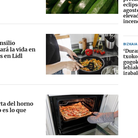
eclips
agosto
eleva
incen
nsilio
BIZKAIA
ará la vida en
‘Dura
s en Lidl
txoko
gogok
lehia
iraba
rta del horno
 es lo que