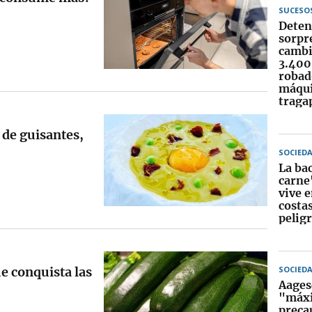
SUCESO
Deten
sorpr
cambi
3.400
robad
máqu
traga
de guisantes,
SOCIED
La ba
carne
vive 
costa
peligr
ue conquista las
SOCIED
Aages
"máx
preca