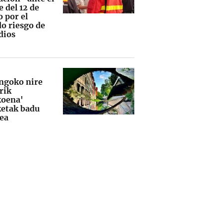
e del 12 de
 por el
do riesgo de
dios
ngoko nire
rik
oena'
ketak badu
lea