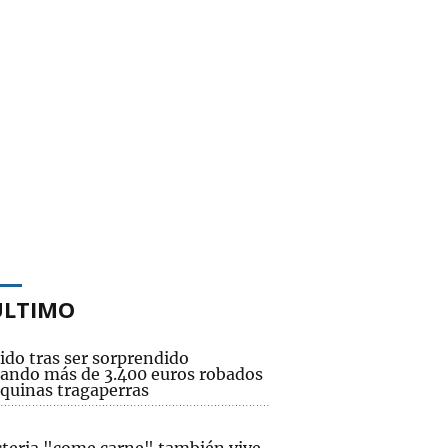
ÚLTIMO
ido tras ser sorprendido
ando más de 3.400 euros robados
quinas tragaperras
cteria "come carne" también vive