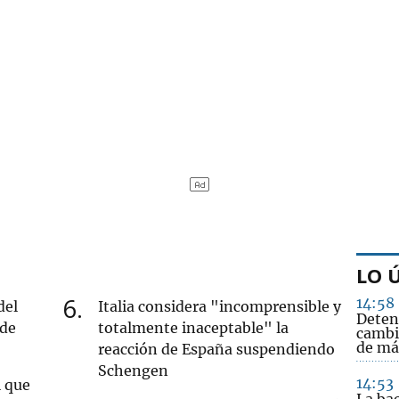
LO 
6
14:58
del
Italia considera "incomprensible y
Deten
 de
totalmente inaceptable" la
cambi
de má
reacción de España suspendiendo
Schengen
14:53
l que
La ba