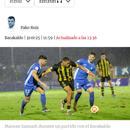
Itzuli
Entzun
Pako Ruiz
Barakaldo
|
31·01·25
|
11:59
|
Actualizado a las 13:36
Maroan Sannadi durante un partido con el Barakaldo