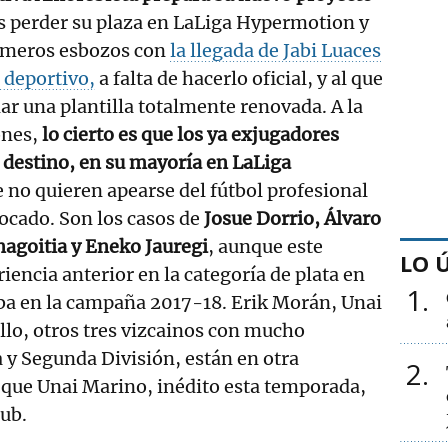
s perder su plaza en LaLiga Hypermotion y
rimeros esbozos con
la llegada de Jabi Luaces
 deportivo,
a falta de hacerlo oficial, y al que
ar una plantilla totalmente renovada. A la
ones,
lo cierto es que los ya exjugadores
 destino, en su mayoría en LaLiga
e no quieren apearse del fútbol profesional
ocado. Son los casos de
Josue Dorrio, Álvaro
goitia y Eneko Jauregi
, aunque este
LO 
iencia anterior en la categoría de plata en
1
oba en la campaña 2017-18. Erik Morán, Unai
llo, otros tres vizcainos con mucho
 y Segunda División, están en otra
2
 que Unai Marino, inédito esta temporada,
lub.