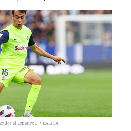
azules al Espanyol.
LALIGA