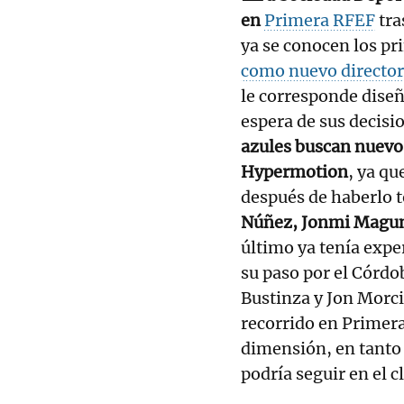
en
Primera RFEF
tra
ya se conocen los p
como nuevo director
le corresponde diseñ
espera de sus decisi
azules buscan nuevo
Hypermotion
, ya qu
después de haberlo t
Núñez, Jonmi Maguna
último ya tenía exper
su paso por el Córd
Bustinza y Jon Morci
recorrido en Primera
dimensión, en tanto
podría seguir en el c