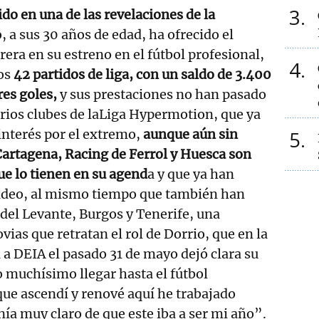
3
ido en una de las revelaciones de la
, a sus 30 años de edad, ha ofrecido el
rera en su estreno en el fútbol profesional,
4
os
42 partidos de liga, con un saldo de 3.400
res goles,
y sus prestaciones no han pasado
rios clubes de laLiga Hypermotion, que ya
interés por el extremo,
aunque aún sin
5
 Cartagena, Racing de Ferrol y Huesca son
que lo tienen en su agend
a y que ya han
ndeo, al mismo tiempo que también han
del Levante, Burgos y Tenerife, una
vias que retratan el rol de Dorrio, que en la
 a DEIA el pasado 31 de mayo dejó clara su
 muchísimo llegar hasta el fútbol
que ascendí y renové aquí he trabajado
ía muy claro de que este iba a ser mi año”.