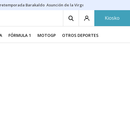
retemporada Barakaldo
Asunción de la Virgen
Casa Targaryen
Gazt
Kiosko
A
FÓRMULA 1
MOTOGP
OTROS DEPORTES