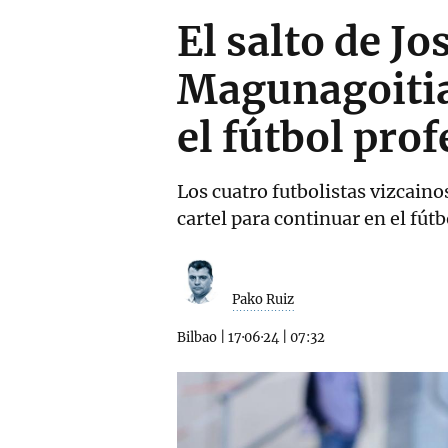
El salto de J
Magunagoitia
el fútbol pro
Los cuatro futbolistas vizcai
cartel para continuar en el fút
Pako Ruiz
Bilbao
|
17·06·24
|
07:32