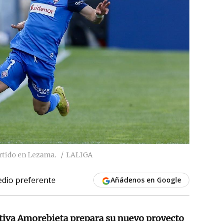
artido en Lezama.
LALIGA
dio preferente
Añádenos en Google
tiva Amorebieta prepara su nuevo proyecto