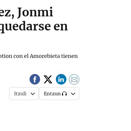
ñez, Jonmi
quedarse en
otion con el Amorebieta tienen
Itzuli
Entzun