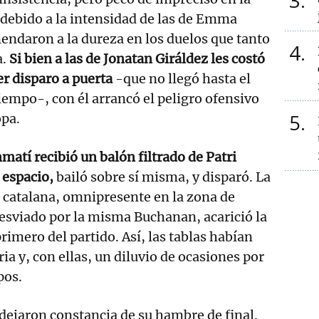
3
 debido a la intensidad de las de Emma
ndaron a la dureza en los duelos que tanto
4
a.
Si bien a las de Jonatan Giráldez les costó
er disparo a puerta
-que no llegó hasta el
iempo-, con él arrancó el peligro ofensivo
5
pa.
matí recibió un balón filtrado de Patri
l espacio,
bailó sobre sí misma, y disparó. La
la catalana, omnipresente en la zona de
 desviado por la misma Buchanan, acarició la
primero del partido. Así, las tablas habían
ria y, con ellas, un diluvio de ocasiones por
pos.
 dejaron constancia de su hambre de final.