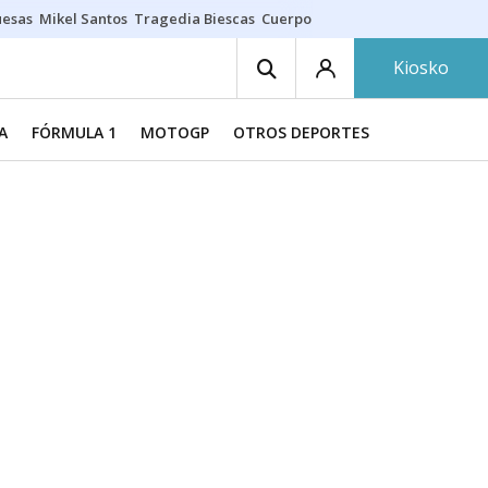
uesas
Mikel Santos
Tragedia Biescas
Cuerpo ría
Inmigración Bizkaia
Kiosko
A
FÓRMULA 1
MOTOGP
OTROS DEPORTES