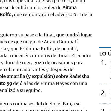
o,
tras superar al Chelsea por 0-2, en un
e se decidió con los goles de
Aitana
Rolfo,
que remontaron el adverso 0-1 de la
guieron su pase a la final,
que tendrá lugar
ués de que un gol de Aitana Bonmatí
ria y que Fridolina Rolfo, de penalti,
LO 
da a dieciséis minutos del final. El cuadro
1
o y duro de roer, gozó de ocasiones para
 en el marcador antes y después del
ble amarilla (y expulsión) sobre Kadeisha
uto 59
dejó a las de Emma Hayes con una
enalizó a su equipo.
2
meros compases del duelo, el Barça se
nsistencia, pero pecó de impreciso en la