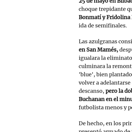
25 de mayo en Bilba
choque trepidante qu
Bonmatí y Fridolina 
ida de semifinales.
Las azulgranas consi
en San Mamés,
desp
igualara la eliminato
culminara la remonta
'blue', bien plantad
volver a adelantarse
descanso,
pero la do
Buchanan en el min
futbolista menos y p
De hecho, en los pri
presentó armado de i