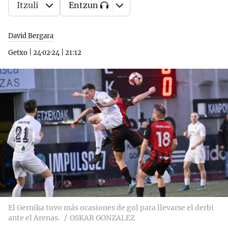
Itzuli
Entzun
David Bergara
Getxo
|
24·02·24
|
21:12
El Gernika tuvo más ocasiones de gol para llevarse el derbi
ante el Arenas.
OSKAR GONZALEZ