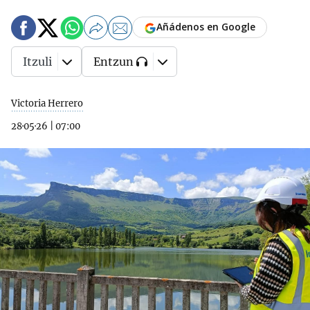
Añádenos en Google
Itzuli
Entzun
Victoria Herrero
28·05·26
|
07:00