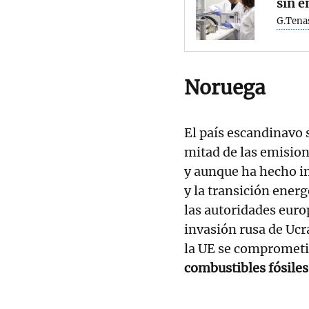
sin 
G.Tena
Noruega
El país escandinavo s
mitad de las emision
y aunque ha hecho im
y la transición ener
las autoridades europ
invasión rusa de Uc
la UE se compromet
combustibles fósiles