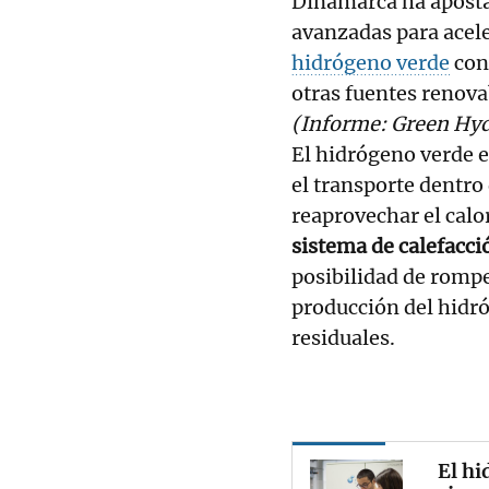
Dinamarca ha aposta
avanzadas para acele
hidrógeno verde
con 
otras fuentes renova
(Informe: Green Hyd
El hidrógeno verde es
el transporte dentro 
reaprovechar el calor
sistema de calefacció
posibilidad de rompe
producción del hidró
residuales.
El hi