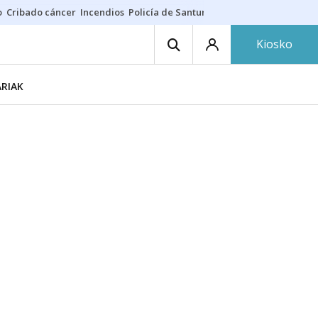
o
Cribado cáncer
Incendios
Policía de Santurtzi
Aeropuerto de Bilba
Kiosko
ARIAK