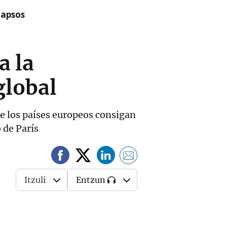
lapsos
a la
global
ue los países europeos consigan
 de París
Itzuli
Entzun