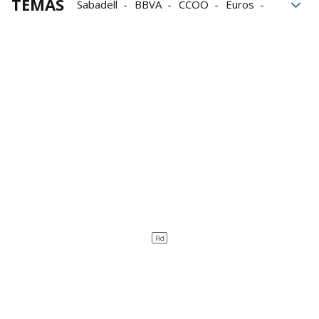
TEMAS
Sabadell
BBVA
CCOO
Euros
Banco Sabadell
Miami
España