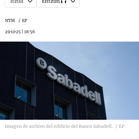
Itzuli
Entzun
NTM
EP
29·10·25
|
18:56
Imagen de archivo del edificio del Banco Sabadell.
EP