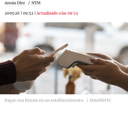
Amaia Díez
NTM
20·05·26
|
09:52
|
Actualizado a las 09:53
Pagar con Bizum en un establecimiento.
MAGNIFIC