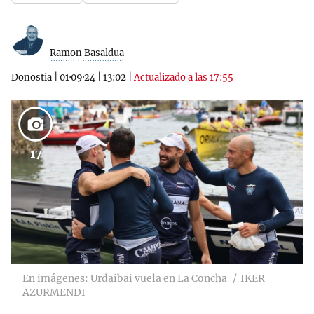
Ramon Basaldua
Donostia
|
01·09·24
|
13:02
|
Actualizado a las 17:55
17
En imágenes: Urdaibai vuela en La Concha
IKER
AZURMENDI