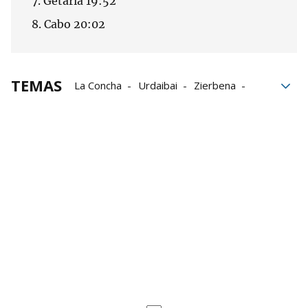
7. Getaria 19:52
8. Cabo 20:02
TEMAS
La Concha
Urdaibai
Zierbena
Donostia
Donostiarra
CB Virgen de la Concha
Kaiku