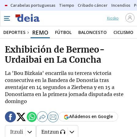
Carabelas portuguesas
Tiempo
Cribado cáncer
Incendios
P
Kiosko
REMO
DEPORTES
FÚTBOL
BALONCESTO
CICLISMO
Exhibición de Bermeo-
Urdaibai en La Concha
La 'Bou Bizkaia' encarrila su tercera victoria
consecutiva en la Bandera de Donostia tras
aventajar en 14 segundos a Zierbena y en 15 a
Donostiarra en la primera jornada disputada este
domingo
Añádenos en Google
Itzuli
Entzun