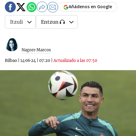
Añádenos en Google
Itzuli
Entzun
Nagore Marcos
Bilbao
|
14·06·24
|
07:20
|
Actualizado a las 07:50