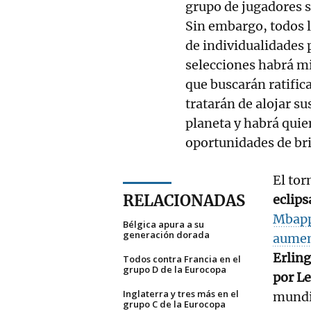
grupo de jugadores se
Sin embargo, todos 
de individualidades p
selecciones habrá m
que buscarán ratifica
tratarán de alojar 
planeta y habrá quie
oportunidades de bril
El tor
RELACIONADAS
eclips
Mbap
Bélgica apura a su
generación dorada
aumen
Erling
Todos contra Francia en el
grupo D de la Eurocopa
por L
Inglaterra y tres más en el
mundia
grupo C de la Eurocopa