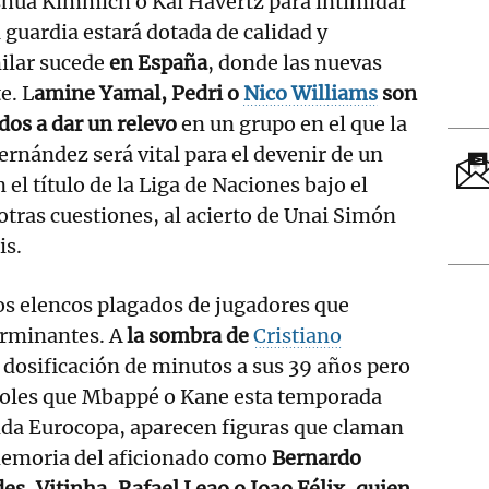
shua Kimmich o Kai Havertz para intimidar
a guardia estará dotada de calidad y
milar sucede
en España
, donde las nuevas
e. L
amine Yamal, Pedri o
Nico Williams
son
dos a dar un relevo
en un grupo en el que la
ernández será vital para el devenir de un
el título de la Liga de Naciones bajo el
 otras cuestiones, al acierto de Unai Simón
is.
los elencos plagados de jugadores que
erminantes. A
la sombra de
Cristiano
n dosificación de minutos a sus 39 años pero
oles que Mbappé o Kane esta temporada
nda Eurocopa, aparecen figuras que claman
memoria del aficionado como
Bernardo
es, Vitinha, Rafael Leao o Joao Félix, quien