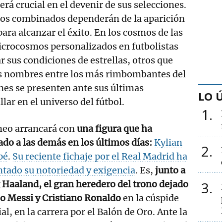
rá crucial en el devenir de sus selecciones.
los combinados dependerán de la aparición
ara alcanzar el éxito. En los cosmos de las
icrocosmos personalizados en futbolistas
r sus condiciones de estrellas, otros que
sus nombres entre los más rimbombantes del
nes se presenten ante sus últimas
LO 
lar en el universo del fútbol.
1
neo arrancará con
una figura que ha
ado a las demás en los últimos días:
Kylian
2
pé
.
Su reciente fichaje por el Real Madrid ha
tado su notoriedad y exigencia
. Es,
junto a
 Haaland, el gran heredero del trono dejado
3
eo Messi y Cristiano Ronaldo
en la cúspide
l, en la carrera por el Balón de Oro. Ante la