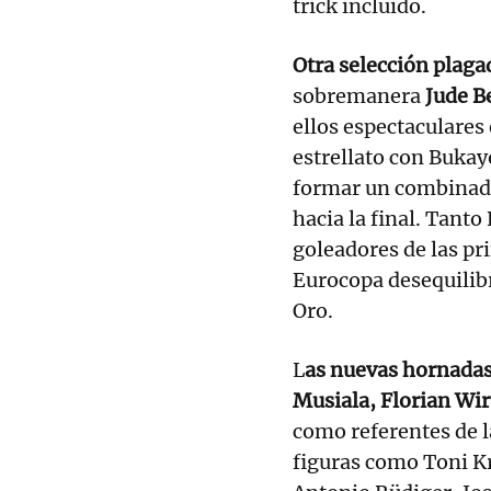
trick incluido.
Otra selección plagad
sobremanera
Jude B
ellos espectaculares
estrellato con Bukay
formar un combinado
hacia la final. Tan
goleadores de las pr
Eurocopa desequilibr
Oro.
L
as nuevas hornadas
Musiala, Florian Wi
como referentes de l
figuras como Toni K