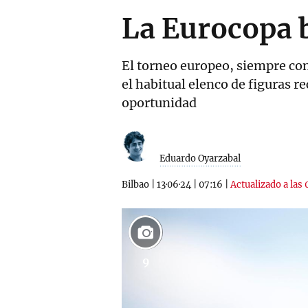
La Eurocopa b
El torneo europeo, siempre con
el habitual elenco de figuras r
oportunidad
Eduardo Oyarzabal
Bilbao
|
13·06·24
|
07:16
|
Actualizado a las 
9