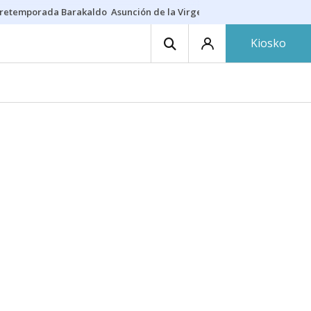
retemporada Barakaldo
Asunción de la Virgen
Casa Targaryen
Gazt
Kiosko