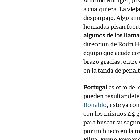
Antonio Rüdiger, Jo
a cualquiera. La viej
desparpajo. Algo si
hornadas pisan fuert
algunos de los llama
dirección de Rodri H
equipo que acude con 
brazo gracias, entre
en la tanda de penalt
Portugal
es otro de 
pueden resultar det
Ronaldo
, este ya co
con los mismos 44 g
para buscar su segu
por un hueco en la 
Silva, Bruno Fernand