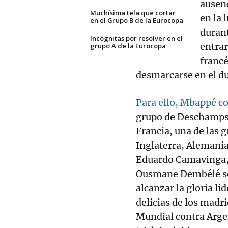
ausenc
Muchísima tela que cortar
en la 
en el Grupo B de la Eurocopa
duran
Incógnitas por resolver en el
entrar
grupo A de la Eurocopa
francé
desmarcarse en el d
Para ello, Mbappé co
grupo de Deschamps 
Francia, una de las g
Inglaterra, Alemani
Eduardo Camavinga, 
Ousmane Dembélé se
alcanzar la gloria l
delicias de los madri
Mundial contra Arge