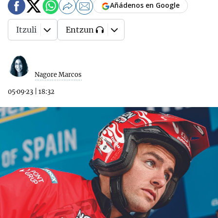
Añádenos en Google
Itzuli
Entzun
Nagore Marcos
05·09·23
|
18:32