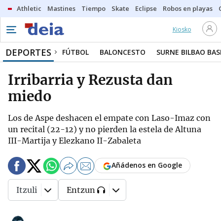
Athletic
Mastines
Tiempo
Skate
Eclipse
Robos en playas
Kiosko
DEPORTES
FÚTBOL
BALONCESTO
SURNE BILBAO BA
Irribarria y Rezusta dan
miedo
Los de Aspe deshacen el empate con Laso-Imaz con
un recital (22-12) y no pierden la estela de Altuna
III-Martija y Elezkano II-Zabaleta
Añádenos en Google
Itzuli
Entzun