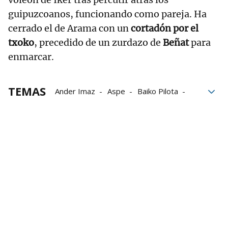
guipuzcoanos, funcionando como pareja. Ha
cerrado el de Arama con un
cortadón por el
txoko
, precedido de un zurdazo de
Beñat
para
enmarcar.
TEMAS
Ander Imaz
Aspe
Baiko Pilota
Beñat Rezusta
Iker Irribarria
LEPM
Unai Laso