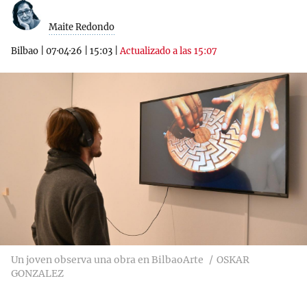
Maite Redondo
Bilbao
|
07·04·26
|
15:03
|
Actualizado a las 15:07
Un joven observa una obra en BilbaoArte
OSKAR
GONZALEZ