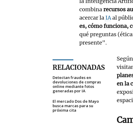
la Inteligencia Artifi
combina
recursos au
acercar la
IA
al públi
es, cómo funciona, c
qué preguntas (ética
presente".
Según 
RELACIONADAS
visita
plane
Detectan fraudes en
devoluciones de compras
en la 
online mediante fotos
generadas por IA
expos
espaci
El mercado Dos de Mayo
busca marcas para su
próxima cita
Cam