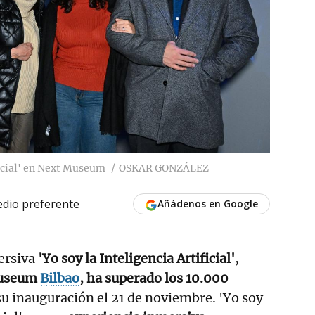
ficial' en Next Museum
OSKAR GONZÁLEZ
dio preferente
Añádenos en Google
ersiva
'Yo soy la Inteligencia Artificial'
,
useum
Bilbao
, ha superado los 10.000
u inauguración el 21 de noviembre. 'Yo soy