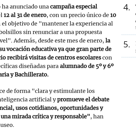
4
 ha anunciado una
campaña especial
el
12 al 31 de enero
, con un precio único de
10
n el objetivo de "mantener la experiencia al
bolsillos sin renunciar a una propuesta
ivel". Además, desde este mes de enero,
la
5
su vocación educativa ya que gran parte de
o recibirá visitas de centros escolares
con
ecíficas diseñadas para
alumnado de 5º y 6º
ria y Bachillerato.
e de forma "clara y estimulante los
eligencia artificial y
promueve el debate
encial, usos cotidianos, oportunidades y
una mirada crítica y responsable"
, han
museo.