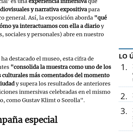
cial' es una
experiencia inmersiva
que
diovisuales y narrativa expositiva
para
co general. Así, la exposición aborda
"qué
ómo ya interactuamos con ella a diario
y
s, sociales y personales) abre en nuestro
LO 
ha destacado el museo, esta cifra de
1
ntes
"consolida la muestra como uno de los
s culturales más comentados del momento
ciudad
y supera los resultados de anteriores
iciones inmersivas celebradas en el mismo
2
o, como Gustav Klimt o Sorolla".
3
paña especial