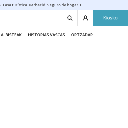
o
Tasa turística
Barbacid
Seguro de hogar
Lío Athletic-Osasuna
Mast
Kiosko
ALBISTEAK
HISTORIAS VASCAS
ORTZADAR