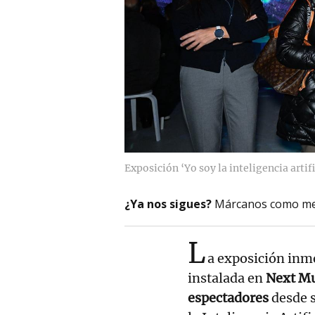
Exposición ‘Yo soy la inteligencia arti
¿Ya nos sigues?
Márcanos como me
L
a exposición inm
instalada en
Next M
espectadores
desde s