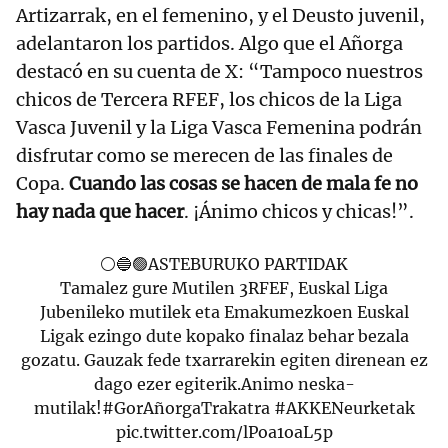
Artizarrak, en el femenino, y el Deusto juvenil,
adelantaron los partidos. Algo que el Añorga
destacó en su cuenta de X: “Tampoco nuestros
chicos de Tercera RFEF, los chicos de la Liga
Vasca Juvenil y la Liga Vasca Femenina podrán
disfrutar como se merecen de las finales de
Copa.
Cuando las cosas se hacen de mala fe no
hay nada que hacer
. ¡Ánimo chicos y chicas!”.
⚪️🔵🟢ASTEBURUKO PARTIDAK
Tamalez gure Mutilen 3RFEF, Euskal Liga
Jubenileko mutilek eta Emakumezkoen Euskal
Ligak ezingo dute kopako finalaz behar bezala
gozatu. Gauzak fede txarrarekin egiten direnean ez
dago ezer egiterik.Animo neska-
mutilak!
#GorAñorgaTrakatra
#AKKENeurketak
pic.twitter.com/lPoa1oaL5p