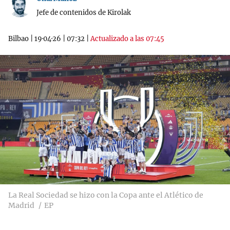
Jefe de contenidos de Kirolak
Bilbao
|
19·04·26
|
07:32
|
Actualizado a las 07:45
La Real Sociedad se hizo con la Copa ante el Atlético de
Madrid
EP