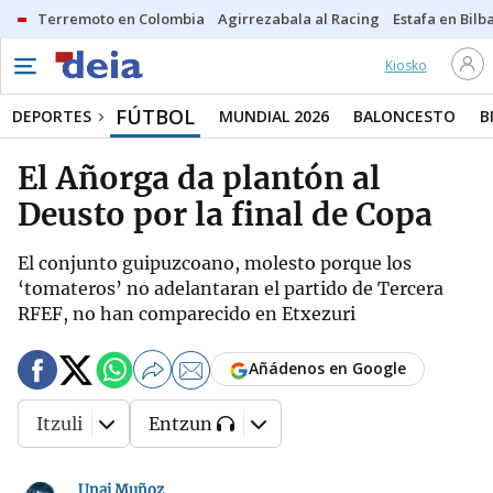
Terremoto en Colombia
Agirrezabala al Racing
Estafa en Bilb
Kiosko
FÚTBOL
DEPORTES
MUNDIAL 2026
BALONCESTO
B
El Añorga da plantón al
Deusto por la final de Copa
El conjunto guipuzcoano, molesto porque los
‘tomateros’ no adelantaran el partido de Tercera
RFEF, no han comparecido en Etxezuri
Añádenos en Google
Itzuli
Entzun
Unai Muñoz