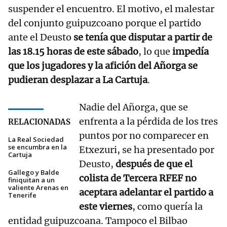
suspender el encuentro. El motivo, el malestar
del conjunto guipuzcoano porque el partido
ante el Deusto
se tenía que disputar a partir de
las 18.15 horas de este sábado
, lo que
impedía
que los jugadores y la afición del Añorga se
pudieran desplazar a La Cartuja
.
Nadie del Añorga, que se
enfrenta a la pérdida de los tres
RELACIONADAS
puntos por no comparecer en
La Real Sociedad
se encumbra en la
Etxezuri, se ha presentado por
Cartuja
Deusto,
después de que el
Gallego y Balde
colista de Tercera RFEF no
finiquitan a un
valiente Arenas en
aceptara adelantar el partido a
Tenerife
este viernes
, como quería la
entidad guipuzcoana. Tampoco el Bilbao