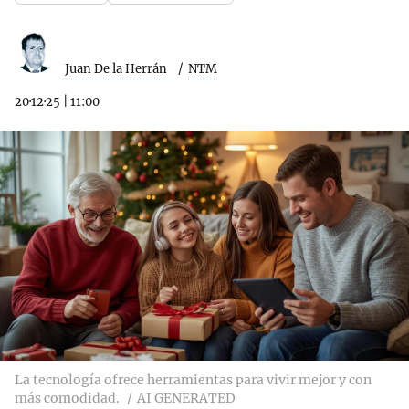
Juan De la Herrán
NTM
20·12·25
|
11:00
La tecnología ofrece herramientas para vivir mejor y con
más comodidad.
AI GENERATED