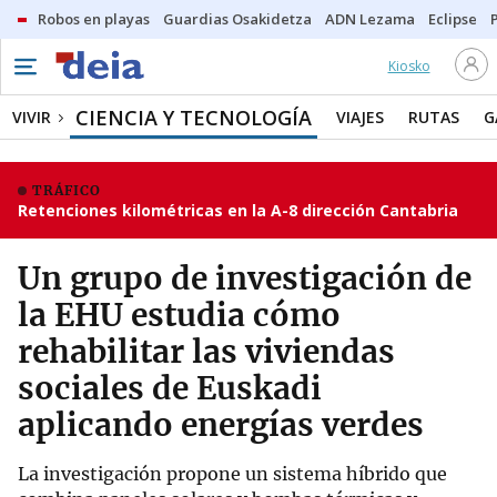
Robos en playas
Guardias Osakidetza
ADN Lezama
Eclipse
Kiosko
CIENCIA Y TECNOLOGÍA
VIVIR
VIAJES
RUTAS
G
TRÁFICO
Retenciones kilométricas en la A-8 dirección Cantabria
Un grupo de investigación de
la EHU estudia cómo
rehabilitar las viviendas
sociales de Euskadi
aplicando energías verdes
La investigación propone un sistema híbrido que