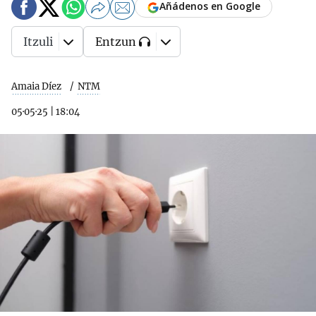
Añádenos en Google
Itzuli
Entzun
Amaia Díez
NTM
05·05·25
|
18:04