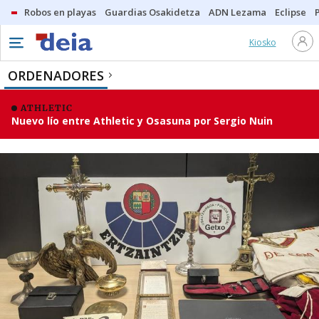
Robos en playas
Guardias Osakidetza
ADN Lezama
Eclipse
Kiosko
ORDENADORES
ATHLETIC
Nuevo lío entre Athletic y Osasuna por Sergio Nuin