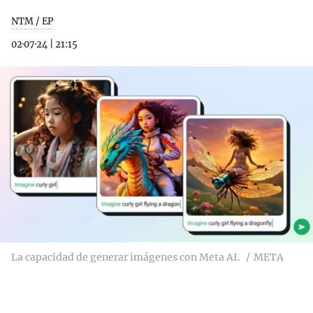
NTM / EP
02·07·24
|
21:15
La capacidad de generar imágenes con Meta AI.
META