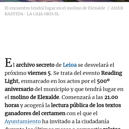
El encuentro tendrá lugar en el molino de Elexalde
ASIER
BASTIDA- LA CAJA GRIS SL
E
l
archivo secreto
de
Leioa
se desvelará el
próximo
viernes 5
. Se trata del evento
Reading
Light
, enmarcado en los actos por el
500º
aniversario
del municipio y que tendrá lugar en
el
molino de Elexalde
. Comenzará a las
21.00
horas
y acogerá la
lectura pública de los textos
ganadores del certamen
con el que el
Ayuntamiento
ha invitado a la ciudadanía