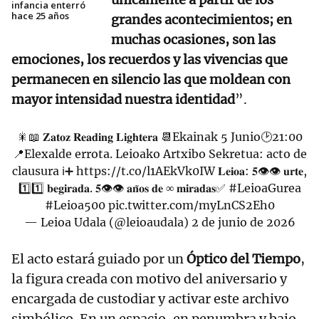
infancia enterró
hace 25 años
grandes acontecimientos; en
muchas ocasiones, son las
emociones, los recuerdos y las vivencias que
permanecen en silencio las que moldean con
mayor intensidad nuestra identidad
”.
🎇📖 𝐙𝐚𝐭𝐨𝐳 𝐑𝐞𝐚𝐝𝐢𝐧𝐠 𝐋𝐢𝐠𝐡𝐭𝐞𝐫𝐚 📆Ekainak 5 Junio🕑21:00
📍Elexalde errota. Leioako Artxibo Sekretua: acto de
clausura ℹ️➕
https://t.co/l1AEkVk0IW
𝐋𝐞𝐢𝐨𝐚: 𝟓👁️👁️ 𝐮𝐫𝐭𝐞,
1️⃣1️⃣ 𝐛𝐞𝐠𝐢𝐫𝐚𝐝𝐚. 𝟓👁️👁️ 𝐚𝐧̃𝐨𝐬 𝐝𝐞 ∞ 𝐦𝐢𝐫𝐚𝐝𝐚𝐬✅
#LeioaGurea
#Leioa500
pic.twitter.com/myLnCS2Eh0
— Leioa Udala (@leioaudala)
2 de junio de 2026
El acto estará guiado por un
Óptico del Tiempo
,
la figura creada con motivo del aniversario y
encargada de custodiar y activar este archivo
simbólico. En un espacio, en penumbra y bajo