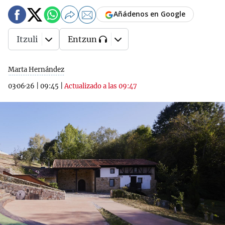
Añádenos en Google
Itzuli
Entzun
Marta Hernández
03·06·26
|
09:45
|
Actualizado a las 09:47