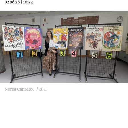
02·06·26
|
10:22
Nerea Cantero.
B.U.