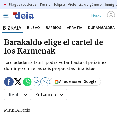
Plagas roedores
Terzic
Eclipse
Violencia de género
Inmigra
Kiosko
BIZKAIA
BILBAO
BARRIOS
ARRATIA
DURANGALDEA
Barakaldo elige el cartel de
los Karmenak
La ciudadanía fabril podrá votar hasta el próximo
domingo entre las seis propuestas finalistas
Añádenos en Google
Itzuli
Entzun
Miguel A. Pardo