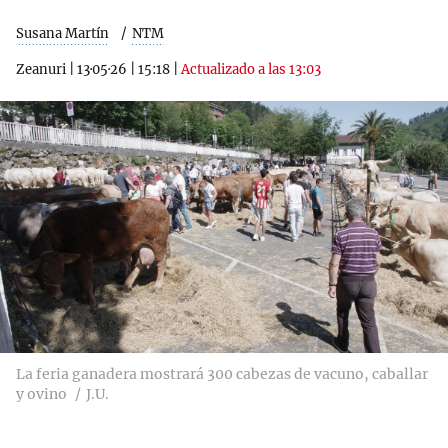
Susana Martín
NTM
Zeanuri
|
13·05·26
|
15:18
|
Actualizado a las 13:03
La feria ganadera mostrará 300 cabezas de vacuno, caballar
y ovino
J.U.