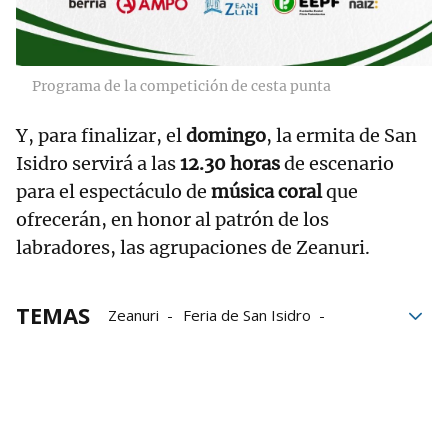
Programa de la competición de cesta punta
Y, para finalizar, el
domingo
, la ermita de San
Isidro servirá a las
12.30 horas
de escenario
para el espectáculo de
música coral
que
ofrecerán, en honor al patrón de los
labradores, las agrupaciones de Zeanuri.
TEMAS
Zeanuri
Feria de San Isidro
Danzas vascas
San Isidro
Feria
ferias
Ganaderos
Ganadería
sector ganadero
Feria ganadera