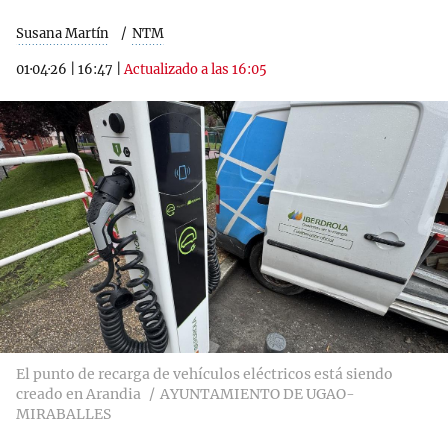
Susana Martín
NTM
01·04·26
|
16:47
|
Actualizado a las 16:05
El punto de recarga de vehículos eléctricos está siendo
creado en Arandia
AYUNTAMIENTO DE UGAO-
MIRABALLES