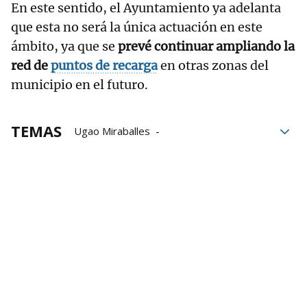
En este sentido, el Ayuntamiento ya adelanta
que esta no será la única actuación en este
ámbito, ya que se
prevé continuar ampliando la
red de
puntos de recarga
en otras zonas del
municipio en el futuro.
TEMAS
Ugao Miraballes
Movilidad sostenible
Vehículos eléctricos
Ayuntamiento Ugao-Miraballes
Ayuntamiento de Ugao-Miraballes
coches eléctricos
EVE
Ente vasco de la energía