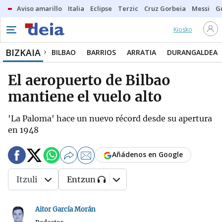
Aviso amarillo
Italia
Eclipse
Terzic
Cruz Gorbeia
Messi
G
Kiosko
BIZKAIA
BILBAO
BARRIOS
ARRATIA
DURANGALDEA
El aeropuerto de Bilbao
mantiene el vuelo alto
'La Paloma' hace un nuevo récord desde su apertura
en 1948
Añádenos en Google
Itzuli
Entzun
Aitor García Morán