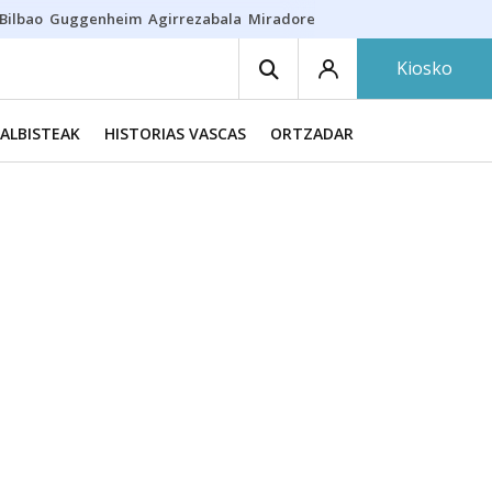
Bilbao
Guggenheim
Agirrezabala
Miradores en Bilbao
Arrese
Sequí
Kiosko
ALBISTEAK
HISTORIAS VASCAS
ORTZADAR