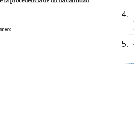
 la procedencia de dicha cantidad
4
Dinero
5