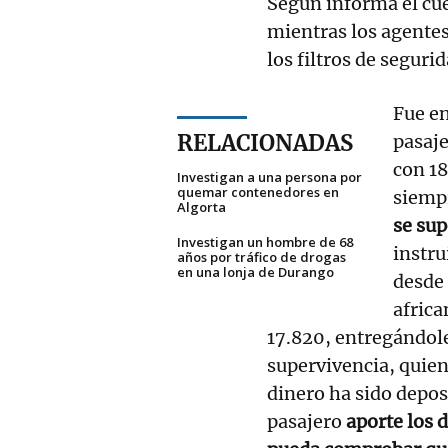
Según informa el cue
mientras los agentes
los filtros de seguri
Fue en
RELACIONADAS
pasaje
con 18
Investigan a una persona por
quemar contenedores en
siempr
Algorta
se sup
Investigan un hombre de 68
instru
años por tráfico de drogas
en una lonja de Durango
desde 
africa
17.820, entregándole
supervivencia, quien
dinero ha sido depos
pasajero
aporte los 