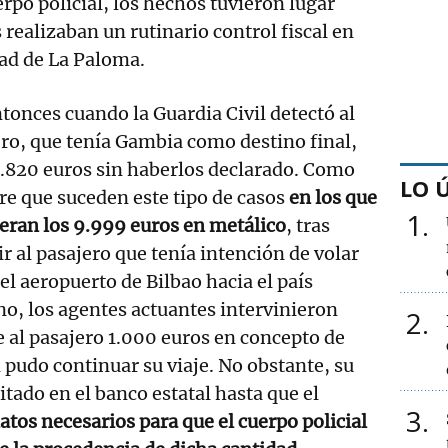
rpo policial, los hechos tuvieron lugar
 realizaban un rutinario control fiscal en
dad de La Paloma.
tonces cuando la Guardia Civil detectó al
ro, que tenía Gambia como destino final,
.820 euros sin haberlos declarado. Como
LO 
e que suceden este tipo de casos
en los que
1
eran los 9.999 euros en metálico
, tras
ir al pasajero que tenía intención de volar
el aeropuerto de Bilbao hacia el país
no, los agentes actuantes intervinieron
2
 al pasajero 1.000 euros en concepto de
 pudo continuar su viaje. No obstante, su
itado en el banco estatal hasta que el
3
datos necesarios para que el cuerpo policial