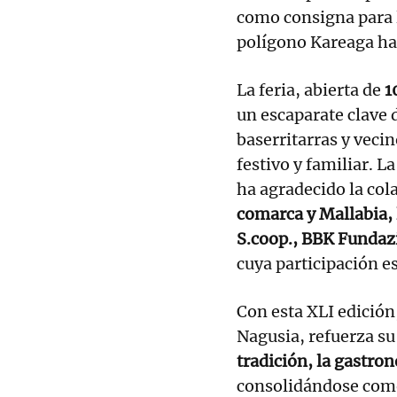
como consigna para l
polígono Kareaga hast
La feria, abierta de
1
un escaparate clave d
baserritarras y veci
festivo y familiar. L
ha agradecido la co
comarca y Mallabia, 
S.coop., BBK Fundazi
cuya participación es
Con esta XLI edición
Nagusia, refuerza su
tradición, la gastron
consolidándose como