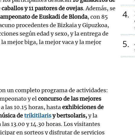
 caballos y 11 pastores de ovejas
. Además, se
4
Campeonato de Euskadi de Blonda
, con 85
acuno procedentes de Bizkaia y Gipuzkoa,
cciones según edad y sexo, y la entrega de
5
la mejor biga, la mejor vaca y la mejor
con un completo programa de actividades:
campeonato y el
concurso de las mejores
a las 10.15 horas, hasta
exhibiciones de
música de
trikitilaris
y bertsolaris,
y la
las 13.00 y 14.30 horas. Los visitantes
cipar en sorteos y disfrutar de servicios