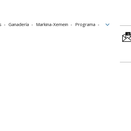
s
Ganadería
Markina-Xemein
Programa
ertsolaris