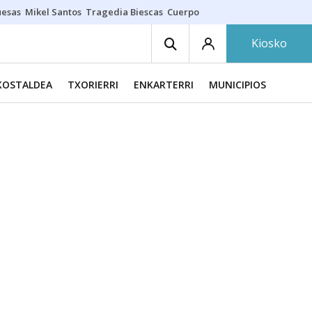
uesas
Mikel Santos
Tragedia Biescas
Cuerpo ría
Inmigración Bizkaia
Kiosko
KOSTALDEA
TXORIERRI
ENKARTERRI
MUNICIPIOS