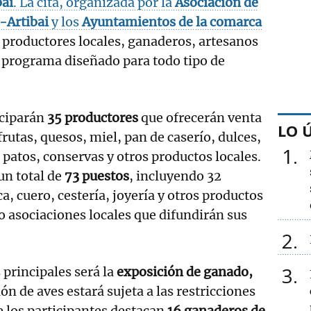
bai
. La cita, organizada por la
Asociación de
-Artibai
y los
Ayuntamientos de la comarca
a productores locales, ganaderos, artesanos
 programa diseñado para todo tipo de
iciparán
35 productores
que ofrecerán venta
LO 
frutas, quesos, miel, pan de caserío, dulces,
1
, patos, conservas y otros productos locales.
un total de
73 puestos
, incluyendo 32
, cuero, cestería, joyería y otros productos
o asociaciones locales que difundirán sus
2
3
 principales será la
exposición de ganado,
ón de aves estará sujeta a las restricciones
e los participantes destacan
16 ganaderos de