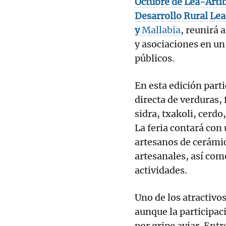
Octubre de Lea-Arti
Desarrollo Rural Lea
y
Mallabia
, reunirá 
y asociaciones en un
públicos.
En esta edición part
directa de verduras, 
sidra, txakoli, cerdo
La feria contará con 
artesanos de cerámica
artesanales, así com
actividades.
Uno de los atractivos
aunque la participaci
por gripe aviar. Entr