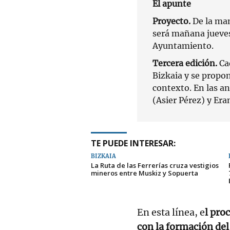
El apunte
Proyecto.
De la man
será mañana jueves 
Ayuntamiento.
Tercera edición.
Ca
Bizkaia y se propon
contexto. En las an
(Asier Pérez) y Era
TE PUEDE INTERESAR:
BIZKAIA
La Ruta de las Ferrerías cruza vestigios
mineros entre Muskiz y Sopuerta
En esta línea, e
l pro
con la formación del 