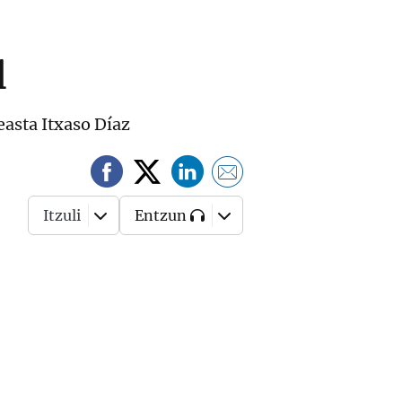
l
easta Itxaso Díaz
Itzuli
Entzun