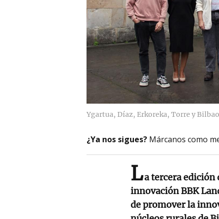
Ygartua, Díaz, Erkoreka, Torre y Bilba
¿Ya nos sigues?
Márcanos como me
L
a tercera edición 
innovación BBK Land
de promover la innov
núcleos rurales de B