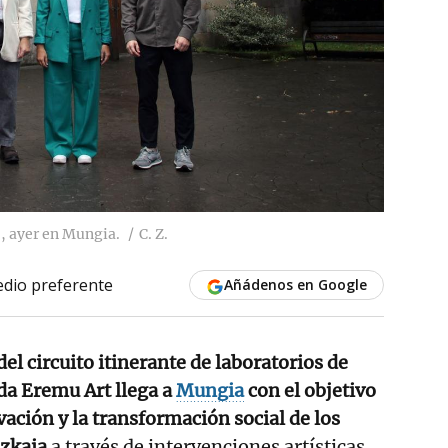
o, ayer en Mungia.
C. Z.
dio preferente
Añádenos en Google
del circuito itinerante de laboratorios de
a Eremu Art llega a
Mungia
con el objetivo
ación y la transformación social de los
izkaia
a través de intervenciones artísticas