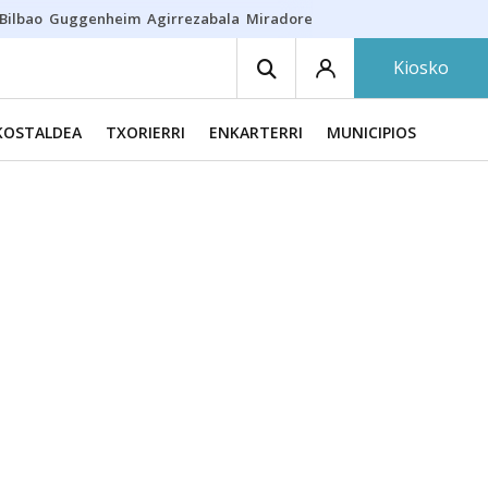
Bilbao
Guggenheim
Agirrezabala
Miradores en Bilbao
Arrese
Sequí
Kiosko
KOSTALDEA
TXORIERRI
ENKARTERRI
MUNICIPIOS