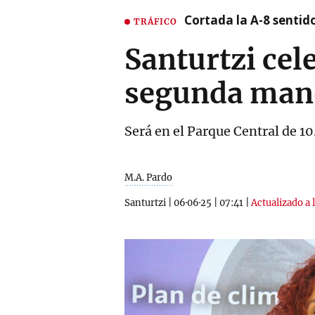
Cortada la A-8 sentid
TRÁFICO
Santurtzi cel
segunda mano
Será en el Parque Central de 1
M.A. Pardo
Santurtzi
|
06·06·25
|
07:41
|
Actualizado a 