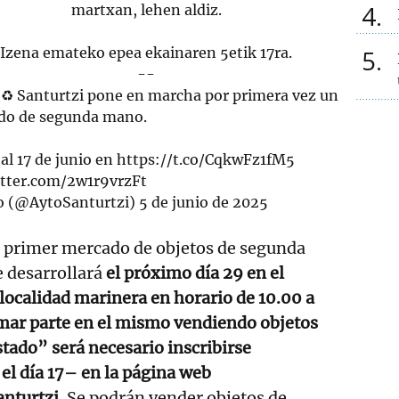
4
martxan, lehen aldiz.
Izena emateko epea ekainaren 5etik 17ra.
5
--
 ♻️ Santurtzi pone en marcha por primera vez un
do de segunda mano.
 al 17 de junio en
https://t.co/CqkwFz1fM5
itter.com/2w1r9vrzFt
o (@AytoSanturtzi)
5 de junio de 2025
e primer mercado de objetos de segunda
 desarrollará
el próximo día 29 en el
 localidad marinera en horario de 10.00 a
mar parte en el mismo vendiendo objetos
tado” será necesario inscribirse
el día 17– en la página web
nturtzi.
Se podrán vender objetos de