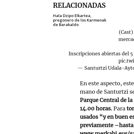
RELACIONADAS
Hala Dzipo Elkartea,
pregonero de los Karmenak
de Barakaldo
(Cast)
merca
Inscripciones abiertas del 5
pic.tw
— Santurtzi Udala-Ayt
En este aspecto, est
mano de Santurtzi se
Parque Central de la
14.00 horas.
Para
to
usados “y en buen es
previamente –hasta 
www.merkabi.eus/sa