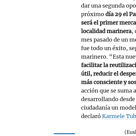
dar una segunda opor
próximo
día 29 el P
será el primer merc
localidad marinera
,
mes pasado de un me
fue todo un éxito, s
marinero. “Esta nuev
facilitar la reutiliz
útil, reducir el des
más consciente y sost
acción que se suma a
desarrollando desde e
ciudadanía un model
declaró
Karmele Tub
(Eus