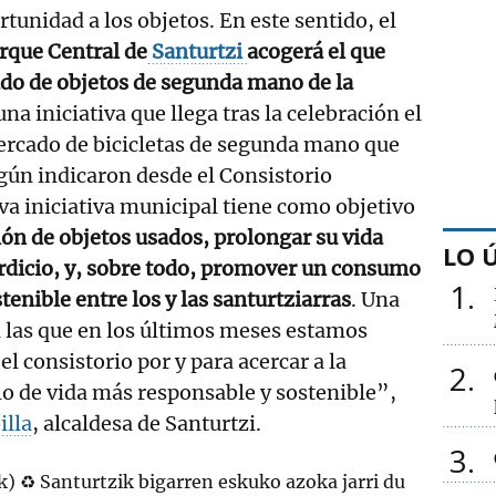
tunidad a los objetos. En este sentido, el
arque Central de
Santurtzi
acogerá el que
ado de objetos de segunda mano de la
 una iniciativa que llega tras la celebración el
rcado de bicicletas de segunda mano que
egún indicaron desde el Consistorio
a iniciativa municipal tiene como objetivo
ación de objetos usados, prolongar su vida
LO 
perdicio, y, sobre todo, promover un consumo
1
enible entre los y las santurtziarras
. Una
 las que en los últimos meses estamos
l consistorio por y para acercar a la
2
o de vida más responsable y sostenible”,
illa
, alcaldesa de Santurtzi.
3
k) ♻️ Santurtzik bigarren eskuko azoka jarri du