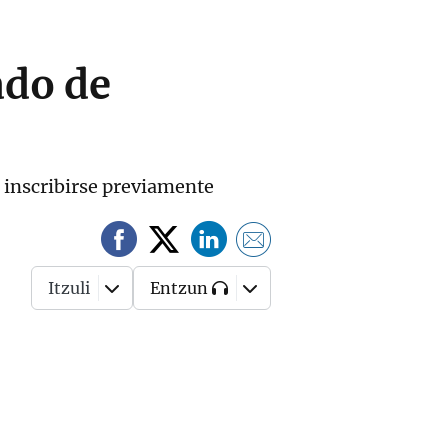
ado de
n inscribirse previamente
Itzuli
Entzun