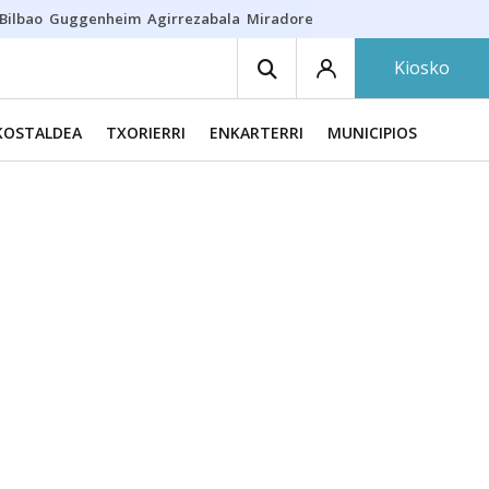
Bilbao
Guggenheim
Agirrezabala
Miradores en Bilbao
Arrese
Sequí
Kiosko
KOSTALDEA
TXORIERRI
ENKARTERRI
MUNICIPIOS