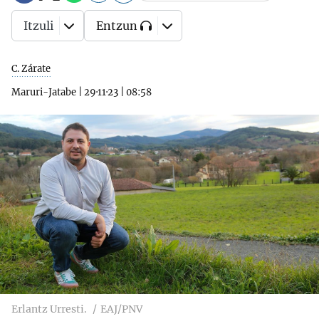
Itzuli
Entzun
C. Zárate
Maruri-Jatabe
|
29·11·23
|
08:58
Erlantz Urresti.
EAJ/PNV