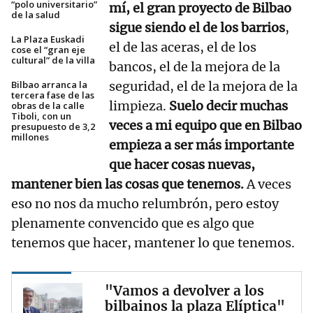
“polo universitario”
mí, el gran proyecto de Bilbao
de la salud
sigue siendo el de los barrios
,
La Plaza Euskadi
el de las aceras, el de los
cose el “gran eje
cultural” de la villa
bancos, el de la mejora de la
Bilbao arranca la
seguridad, el de la mejora de la
tercera fase de las
limpieza.
Suelo decir muchas
obras de la calle
Tiboli, con un
veces a mi equipo que en Bilbao
presupuesto de 3,2
millones
empieza a ser más importante
que hacer cosas nuevas,
mantener bien las cosas que tenemos.
A veces
eso no nos da mucho relumbrón, pero estoy
plenamente convencido que es algo que
tenemos que hacer, mantener lo que tenemos.
"Vamos a devolver a los
bilbainos la plaza Elíptica"