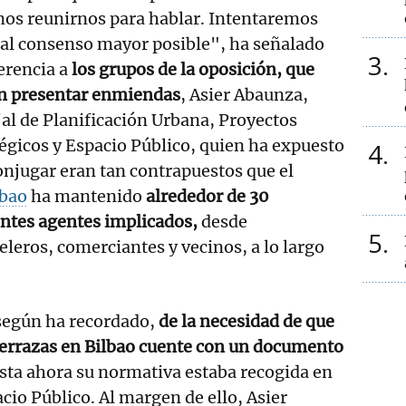
os reunirnos para hablar. Intentaremos
 al consenso mayor posible", ha señalado
3
erencia a
los grupos de la oposición, que
n presentar enmiendas
, Asier Abaunza,
al de Planificación Urbana, Proyectos
égicos y Espacio Público, quien ha expuesto
4
conjugar eran tan contrapuestos que el
lbao
ha mantenido
alrededor de 30
entes agentes implicados,
desde
5
eleros, comerciantes y vecinos, a lo largo
 según ha recordado,
de la necesidad de que
 terrazas en Bilbao cuente con un documento
sta ahora su normativa estaba recogida en
cio Público. Al margen de ello, Asier