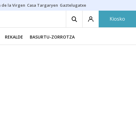
 de la Virgen
Casa Targaryen
Gaztelugatxe
Athletic
Aste Nagusia
C
Kiosko
REKALDE
BASURTU-ZORROTZA