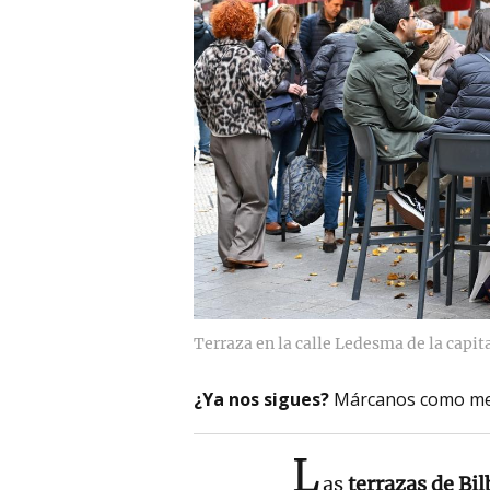
Terraza en la calle Ledesma de la capita
¿Ya nos sigues?
Márcanos como me
L
as
terrazas de Bi