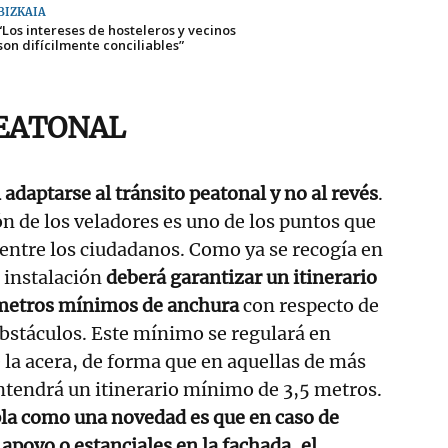
BIZKAIA
“Los intereses de hosteleros y vecinos
son difícilmente conciliables”
EATONAL
adaptarse al tránsito peatonal y no al revés
.
n de los veladores es uno de los puntos que
entre los ciudadanos. Como ya se recogía en
a instalación
deberá garantizar un itinerario
metros mínimos de anchura
con respecto de
 obstáculos. Este mínimo se regulará en
 la acera, de forma que en aquellas de más
ntendrá un itinerario mínimo de 3,5 metros.
la como una novedad es que en caso de
apoyo o estanciales en la fachada, el