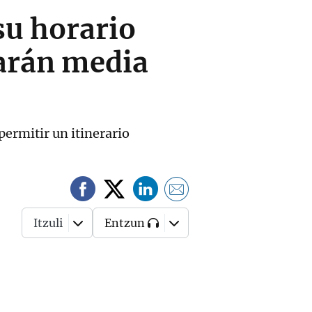
su horario
rarán media
ermitir un itinerario
Itzuli
Entzun