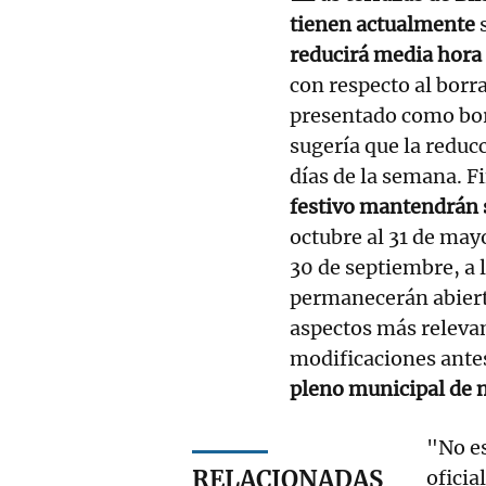
tienen actualmente
s
reducirá media hora 
con respecto al borr
presentado como borr
sugería que la reduc
días de la semana. 
festivo mantendrán 
octubre al 31 de may
30 de septiembre, a 
permanecerán abierta
aspectos más relevan
modificaciones ante
pleno municipal de 
"No es
RELACIONADAS
oficia