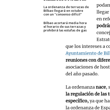
podam
La ordenanza de terrazas de
Bilbao llegará en octubre
llegar
con un "consenso difícil"
en ref
Bilbao acortará media hora
podrá
el horario de sus terrazas y
prohibirá las estufas de gas
concej
Estrat
que los intereses a 
Ayuntamiento de Bi
reuniones con difer
asociaciones de host
del año pasado.
La ordenanza
nace
,
la regulación de las
específico,
ya que ha
la ordenanza de Espa