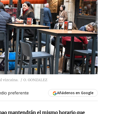
l vizcaina.
O. GONZALEZ
dio preferente
Añádenos en Google
lbao mantendrán el mismo horario que