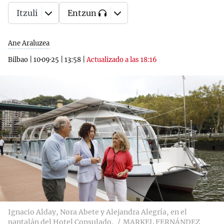
Itzuli
Entzun
Ane Araluzea
Bilbao
|
10·09·25
|
13:58
|
Actualizado a las 18:16
Ignacio Alday, Nora Abete y Alejandra Alegría, en el
pantalán del Hotel Consulado.
MARKEL FERNÁNDEZ