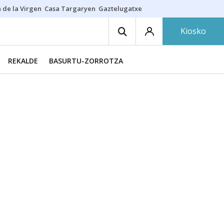
 de la Virgen
Casa Targaryen
Gaztelugatxe
Athletic
Aste Nagusia
C
Kiosko
REKALDE
BASURTU-ZORROTZA