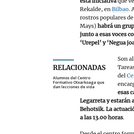
esta iniciativa
que ve
Rekalde, en
Bilbao
. 
rostros populares de
Mays)
habrá un grup
junto a esas voces c
‘Urepel’ y ‘Negua joa
Son al
RELACIONADAS
Tareas
del
Ce
Alumnos del Centro
Formativo Otxarkoaga que
encar
dan lecciones de vida
esas c
Legarreta y estarán 
Behotsik. La actuaci
a las 13.00 horas
.
Desde el centro for