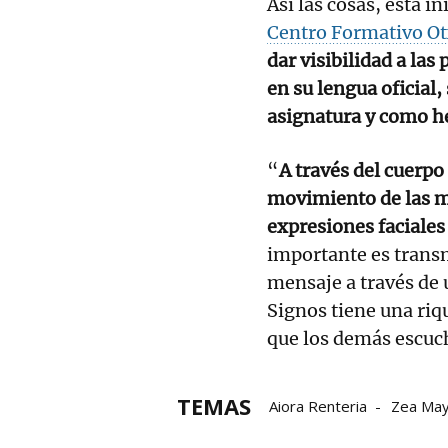
Así las cosas, esta i
Centro Formativo O
dar visibilidad a la
en su lengua oficial
asignatura y como 
“
A través del cuerpo
movimiento de las ma
expresiones faciale
importante es transmi
mensaje a través de 
Signos tiene una riqu
que los demás escuc
TEMAS
Aiora Renteria
Zea Ma