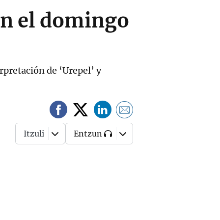
án el domingo
rpretación de ‘Urepel’ y
Itzuli
Entzun