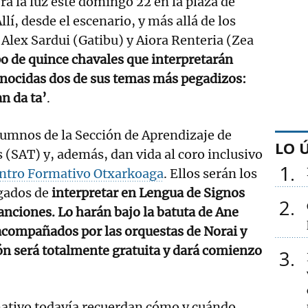
rá la luz este domingo 22 en la plaza de
Allí, desde el escenario, y más allá de los
 Alex Sardui (Gatibu) y Aiora Renteria (Zea
o de quince chavales que interpretarán
onocidas dos de sus temas más pegadizos:
n da ta’
.
umnos de la Sección de Aprendizaje de
LO 
 (SAT) y, además, dan vida al coro inclusivo
1
ntro Formativo Otxarkoaga
. Ellos serán los
gados de
interpretar en Lengua de Signos
2
anciones. Lo harán bajo la batuta de Ane
acompañados por las orquestas de Norai y
ón será totalmente gratuita y dará comienzo
3
mativo todavía recuerdan cómo y cuándo