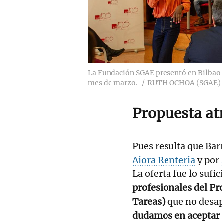
La Fundación SGAE presentó en Bilbao e
mes de marzo.
RUTH OCHOA (SGAE)
Propuesta at
Pues resulta que Bar
Aiora Renteria
y por
La oferta fue lo sufi
profesionales del P
Tareas)
que no desap
dudamos en aceptar 