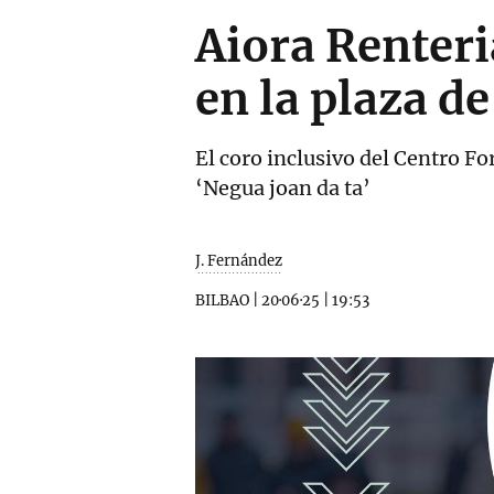
Aiora Renteri
en la plaza d
El coro inclusivo del Centro F
‘Negua joan da ta’
J. Fernández
BILBAO
|
20·06·25
|
19:53