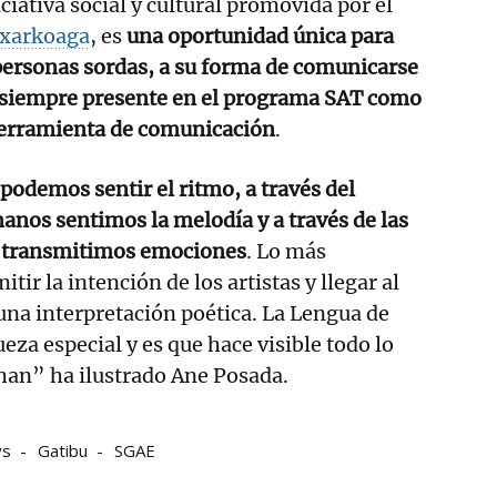
niciativa social y cultural promovida por el
txarkoaga
, es
una oportunidad única para
s personas sordas, a su forma de comunicarse
, siempre presente en el programa SAT como
herramienta de comunicación
.
 podemos sentir el ritmo, a través del
nos sentimos la melodía y a través de las
s transmitimos emociones
. Lo más
tir la intención de los artistas y llegar al
una interpretación poética. La Lengua de
eza especial y es que hace visible todo lo
han” ha ilustrado Ane Posada.
ys
Gatibu
SGAE