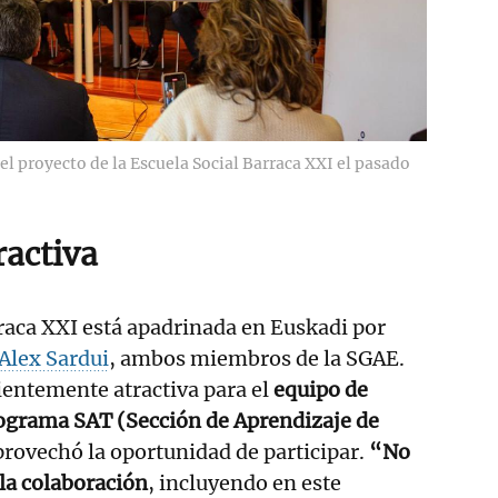
l proyecto de la Escuela Social Barraca XXI el pasado
ractiva
raca XXI está apadrinada en Euskadi por
Alex Sardui
, ambos miembros de la SGAE.
cientemente atractiva para el
equipo de
rograma SAT (Sección de Aprendizaje de
rovechó la oportunidad de participar.
“No
la colaboración
, incluyendo en este