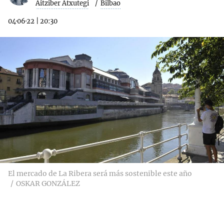
Aitziber Atxutegi
Bilbao
04·06·22
|
20:30
El mercado de La Ribera será más sostenible este año
OSKAR GONZÁLEZ