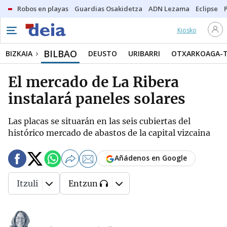
Robos en playas
Guardias Osakidetza
ADN Lezama
Eclipse
Kiosko
BILBAO
BIZKAIA
DEUSTO
URIBARRI
OTXARKOAGA-
El mercado de La Ribera
instalará paneles solares
Las placas se situarán en las seis cubiertas del
histórico mercado de abastos de la capital vizcaina
Añádenos en Google
Itzuli
Entzun