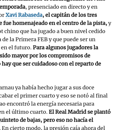
a temporada
, presenciado en directo y en
por
Xavi Rabaseda
, el capitán de los tres
e fue homenajeado en el centro de la pista,
y
vot chino que ha jugado a buen nivel cedido
a de la Primera FEB y que puede ser un
 en el futuro.
Para algunos jugadores la
a sido mayor por los compromisos de
o hay que ser cuidadoso con el reparto de
arnau ya había hecho jugar a sus doce
abar el primer cuarto y eso se notó al final
ao encontró la energía necesaria para
en el último cuarto.
El Real Madrid se plantó
uinteto de bajas, pero eso no hacía el
.
En cierto modo, la presión caía ahora del