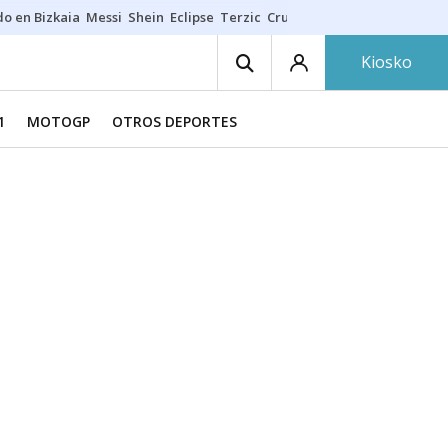
do en Bizkaia
Messi
Shein
Eclipse
Terzic
Cruz Gorbeia
Guía Macarfi
Kiosko
1
MOTOGP
OTROS DEPORTES