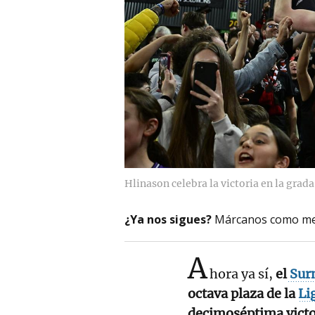
Hlinason celebra la victoria en la grada
¿Ya nos sigues?
Márcanos como me
A
hora ya sí,
el
Surn
octava plaza de la
Li
decimoséptima victo