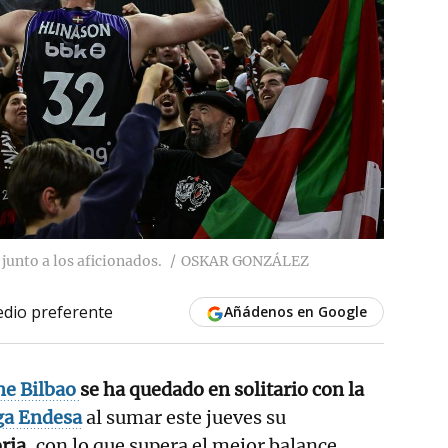
 junto a los aficionados.
OSKAR GONZÁLEZ
dio preferente
Añádenos en Google
e Bilbao
se ha quedado en solitario con la
ga Endesa
al sumar este jueves su
ria
, con lo que supera el mejor balance