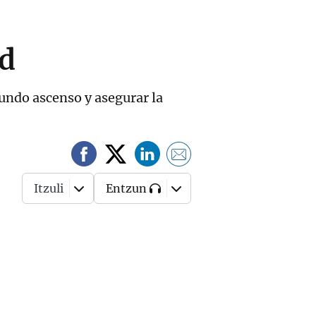
ad
gundo ascenso y asegurar la
Itzuli
Entzun