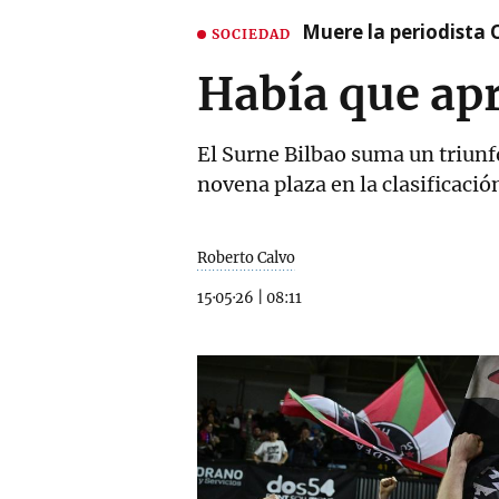
Muere la periodista 
SOCIEDAD
Había que ap
El Surne Bilbao suma un triunf
novena plaza en la clasificaci
Roberto Calvo
15·05·26
|
08:11