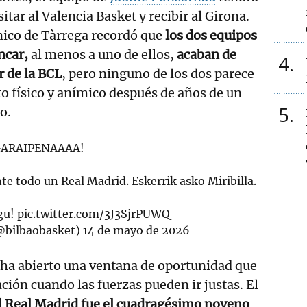
sitar al Valencia Basket y recibir al Girona.
nico de Tàrrega recordó que
los dos equipos
ncar,
al menos a uno de ellos,
acaban de
4
r de la BCL
, pero ninguno de los dos parece
 físico y anímico después de años de un
5
o.
ARAIPENAAAA!
e todo un Real Madrid. Eskerrik asko Miribilla.
gu!
pic.twitter.com/3J3SjrPUWQ
@bilbaobasket)
14 de mayo de 2026
a ha abierto una ventana de oportunidad que
ción cuando las fuerzas pueden ir justas. El
l Real Madrid fue el cuadragésimo noveno