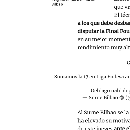
Bilbao
que vi
El téc
a los que debe desba
disputar la Final Fou
en su mejor momento
rendimiento muy alt
G
Sumamos la 17 en Liga Endesa ant
Gehiago nahi du
— Surne Bilbao 😎 (
Al Surne Bilbao se l
ha elevado su motiva
de este jueves
ante e