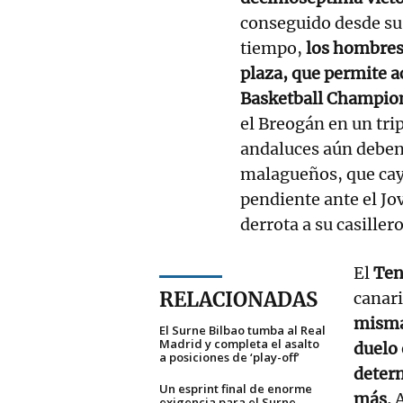
conseguido desde su 
tiempo,
los hombres
plaza, que permite a
Basketball Champio
el Breogán en un tri
andaluces aún deben 
malagueños, que cay
pendiente ante el Jo
derrota a su casillero
El
Ten
RELACIONADAS
canar
misma
El Surne Bilbao tumba al Real
Madrid y completa el asalto
duelo 
a posiciones de ‘play-off’
determ
Un esprint final de enorme
más.
A
exigencia para el Surne