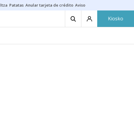
ltza
Patatas
Anular tarjeta de crédito
Aviso amarillo
Voluntariado en
Kiosko