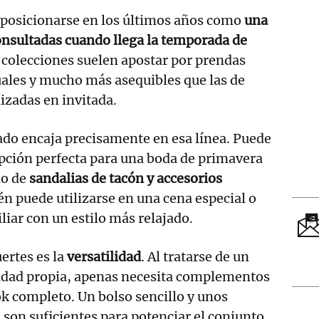
 posicionarse en los últimos años como
una
onsultadas cuando llega la temporada de
s colecciones suelen apostar por prendas
tuales y mucho más asequibles que las de
lizadas en invitada.
ado encaja precisamente en esa línea. Puede
pción perfecta para una boda de primavera
do de
sandalias de tacón y accesorios
én puede utilizarse en una cena especial o
liar con un estilo más relajado.
ertes es la
versatilidad
. Al tratarse de un
idad propia, apenas necesita complementos
ok completo. Un bolso sencillo y unos
 son suficientes para potenciar el conjunto