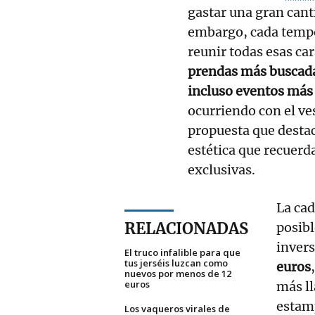
gastar una gran cant
embargo, cada temp
reunir todas esas car
prendas más buscada
incluso eventos más
ocurriendo con el ve
propuesta que destac
estética que recuer
exclusivas.
La ca
RELACIONADAS
posibl
invers
El truco infalible para que
tus jerséis luzcan como
euros
nuevos por menos de 12
euros
más ll
estamp
Los vaqueros virales de