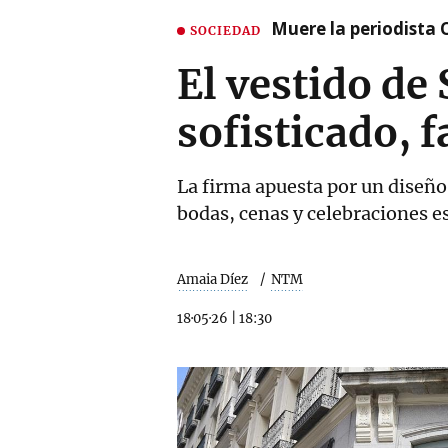
Muere la periodista 
SOCIEDAD
El vestido de 
sofisticado, 
La firma apuesta por un diseño
bodas, cenas y celebraciones 
Amaia Díez
NTM
18·05·26
|
18:30