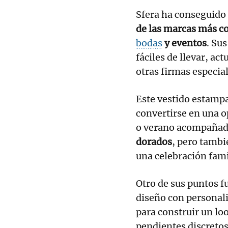
Sfera ha conseguido
de las marcas más c
bodas
y eventos
. Su
fáciles de llevar, ac
otras firmas especia
Este vestido estamp
convertirse en una o
o verano acompaña
dorados
, pero tambi
una celebración fami
Otro de sus puntos fu
diseño con personal
para construir un lo
pendientes discretos