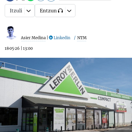
Itzuli
Entzun
Asier Medina
|
Linkedin
NTM
18·05·26
|
13:00