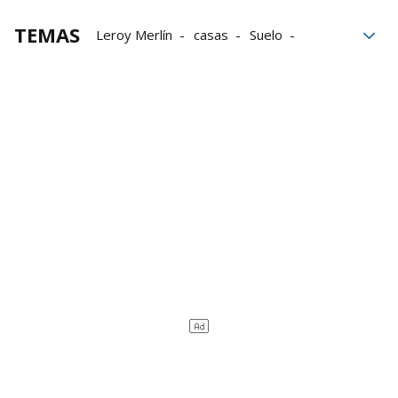
TEMAS
Leroy Merlín
casas
Suelo
Exposición
Estética
Balcón
Jardín