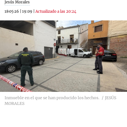
Jesús Morales
18·05·26
|
19:09
|
Actualizado a las 20:24
Inmueble en el que se han producido los hechos.
JESÚS
MORALES