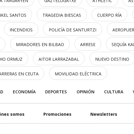
A TARGARYEN
GAZTELUGATXE
ATHLETIC
AS
IKEL SANTOS
TRAGEDIA BIESCAS
CUERPO RÍA
INCENDIOS
POLICÍA DE SANTURTZI
AEROPUER
MIRADORES EN BILBAO
ARRESE
SEQUÍA K
CHO ORMUZ
AITOR LARRAZABAL
NUEVO DESTINO
ARRERAS EN CEUTA
MOVILIDAD ELÉCTRICA
AD
ECONOMÍA
DEPORTES
OPINIÓN
CULTURA
énes somos
Promociones
Newsletters