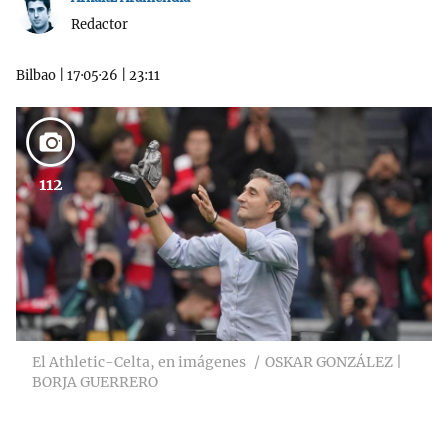
Redactor
Bilbao
|
17·05·26
|
23:11
112
El Athletic-Celta, en imágenes
OSKAR GONZÁLEZ |
BORJA GUERRERO