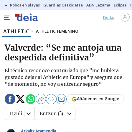
Robos en playas
Guardias Osakidetza
ADN Lezama
Eclipse
Kiosko
ATHLETIC
ATHLETIC FEMENINO
Valverde: “Se me antoja una
despedida definitiva”
El técnico reconoce contrariado que “me hubiera
gustado dejar al Athletic en Europa” y asegura que
“de momento, no voy a entrenar seguro”
Añádenos en Google
0
Itzuli
Entzun
Arkaitz Aramendia